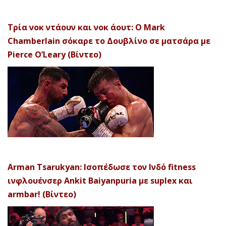
Τρία νοκ ντάουν και νοκ άουτ: Ο Mark
Chamberlain σόκαρε το Δουβλίνο σε ματσάρα με
Pierce O’Leary (Βίντεο)
Arman Tsarukyan: Ισοπέδωσε τον Ινδό fitness
ινφλουένσερ Ankit Baiyanpuria με suplex και
armbar! (Βίντεο)