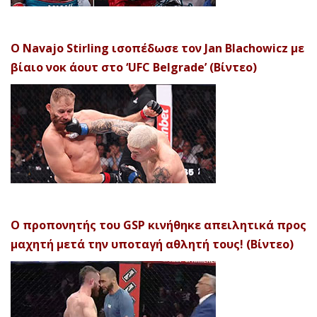
Ο Navajo Stirling ισοπέδωσε τον Jan Blachowicz με
βίαιο νοκ άουτ στο ‘UFC Belgrade’ (Βίντεο)
Ο προπονητής του GSP κινήθηκε απειλητικά προς
μαχητή μετά την υποταγή αθλητή τους! (Βίντεο)