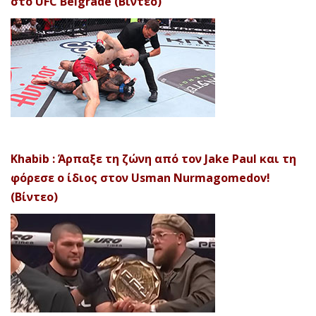
στο UFC Belgrade (Βίντεο)
Khabib : Άρπαξε τη ζώνη από τον Jake Paul και τη
φόρεσε ο ίδιος στον Usman Nurmagomedov!
(Βίντεο)