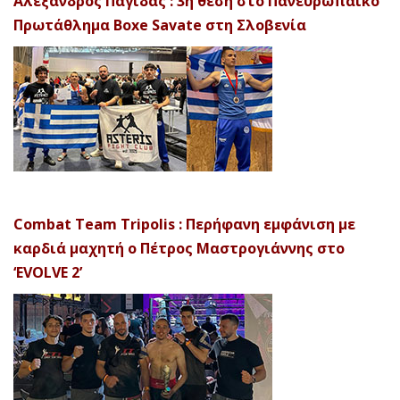
Αλέξανδρος Παγίδας : 3η θέση στο Πανευρωπαϊκό
Πρωτάθλημα Boxe Savate στη Σλοβενία
Combat Team Tripolis : Περήφανη εμφάνιση με
καρδιά μαχητή ο Πέτρος Μαστρογιάννης στο
‘EVOLVE 2’