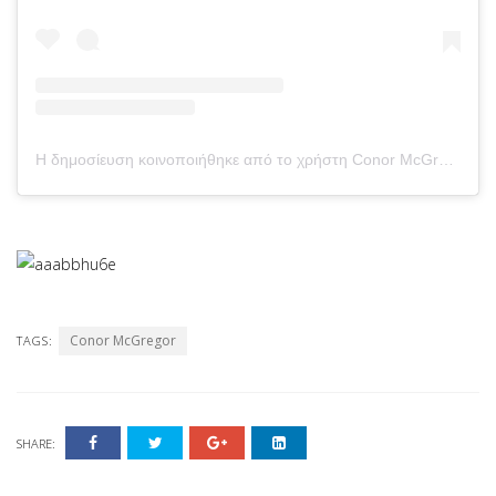
Η δημοσίευση κοινοποιήθηκε από το χρήστη Conor McGregor Official (@thenotoriousmma)
Conor McGregor
TAGS:
SHARE: