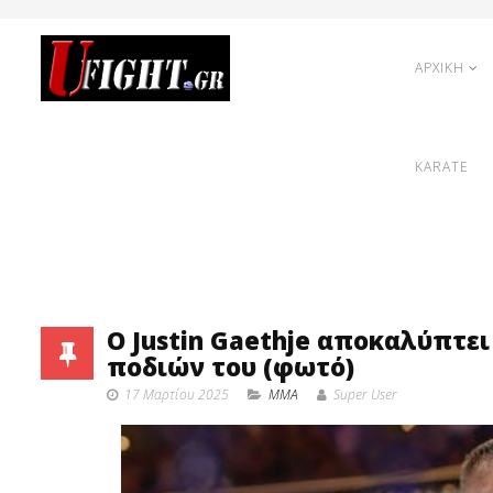
ΑΡΧΙΚΗ
KARATE
Ο Justin Gaethje αποκαλύπτε
ποδιών του (φωτό)
17 Μαρτίου 2025
MMA
Super User