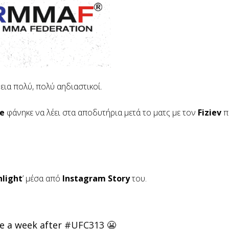
βεια πολύ, πολύ αηδιαστικοί.
e
φάνηκε να λέει στα αποδυτήρια μετά το ματς με τον
Fiziev
π
hlight
’ μέσα από
Instagram Story
του.
ke a week after
#UFC313
😬