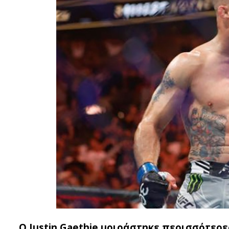
Ο Justin Gaethje μοιράστηκε περισσότερε