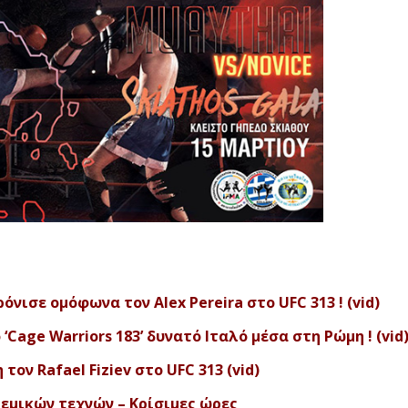
νισε ομόφωνα τον Alex Pereira στο UFC 313 ! (vid)
Cage Warriors 183’ δυνατό Ιταλό μέσα στη Ρώμη ! (vid
τον Rafael Fiziev στο UFC 313 (vid)
εμικών τεχνών – Κρίσιμες ώρες