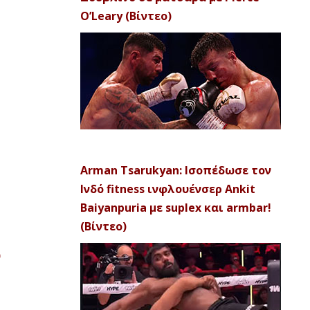
O’Leary (Βίντεο)
Arman Tsarukyan: Ισοπέδωσε τον
Ινδό fitness ινφλουένσερ Ankit
Baiyanpuria με suplex και armbar!
(Βίντεο)
)