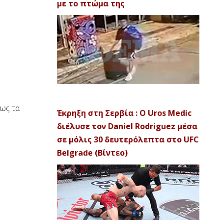
με το πτώμα της
ως τα
Έκρηξη στη Σερβία : Ο Uros Medic
διέλυσε τον Daniel Rodriguez μέσα
σε μόλις 30 δευτερόλεπτα στο UFC
Belgrade (Βίντεο)