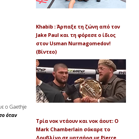
Khabib : Άρπαξε τη ζώνη από τον
Jake Paul και τη φόρεσε ο ίδιος
στον Usman Nurmagomedov!
(Βίντεο)
ψε ο Gaethje
σο όταν
Τρία νοκ ντάουν και νοκ άουτ: Ο
Mark Chamberlain σόκαρε το
Δουβλίνο σε ματσάρα με Pierce