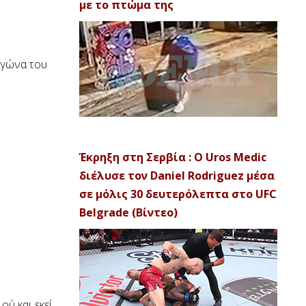
με το πτώμα της
αγώνα του
Έκρηξη στη Σερβία : Ο Uros Medic
διέλυσε τον Daniel Rodriguez μέσα
σε μόλις 30 δευτερόλεπτα στο UFC
Belgrade (Βίντεο)
ού και εκεί