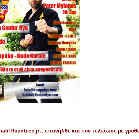
lil Rountree jr. , επανήλθε και τον τελείωσε με γροθιέ