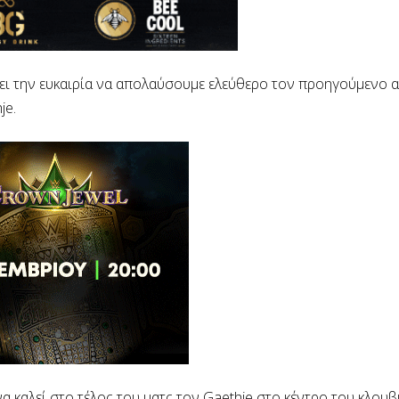
νει την ευκαιρία να απολαύσουμε ελεύθερο τον προηγούμενο 
je.
α καλεί στο τέλος του ματς τον Gaethje στο κέντρο του κλουβι