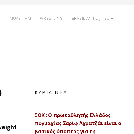
G
MUAY THAI
WRESTLING
BRAZILIAN JIU JITSU
)
ΚΥΡΙΑ ΝΕΑ
ΣΟΚ : Ο πρωταθλητής Ελλάδος
πυγμαχίας Σαρίφ Αχματζάι είναι ο
weight
βασικός ύποπτος για τη