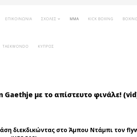
ΕΠΙΚΟΙΝΩΝΙΑ
ΣΧΟΛΕΣ
MMA
KICK BOXING
BOXIN
TAEKWONDO
ΚΥΠΡΟΣ
n Gaethje με το απίστευτο φινάλε! (vid
άση διεκδικώντας στο Άμπου Ντάμπι τον fly