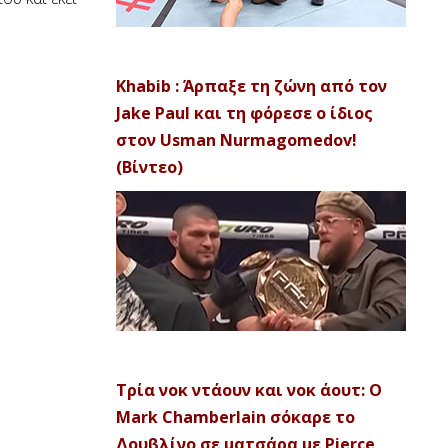
Khabib : Άρπαξε τη ζώνη από τον
Jake Paul και τη φόρεσε ο ίδιος
στον Usman Nurmagomedov!
(Βίντεο)
Τρία νοκ ντάουν και νοκ άουτ: Ο
Mark Chamberlain σόκαρε το
Δουβλίνο σε ματσάρα με Pierce