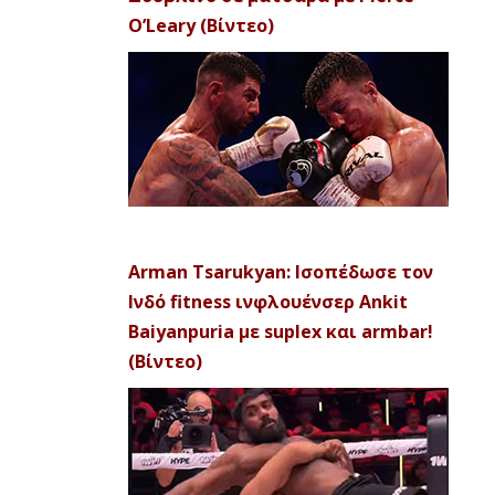
O’Leary (Βίντεο)
Arman Tsarukyan: Ισοπέδωσε τον
Ινδό fitness ινφλουένσερ Ankit
Baiyanpuria με suplex και armbar!
(Βίντεο)