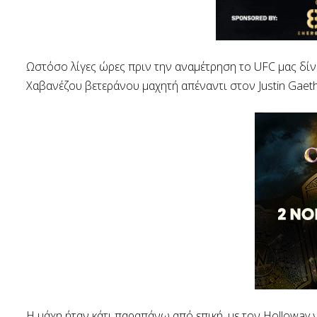
Ωστόσο λίγες ώρες πριν την αναμέτρηση το UFC μας δί
Χαβανέζου βετεράνου μαχητή απέναντι στον Justin Gaeth
Η μάχη ήταν κάτι παραπάνω από επική, με τον Holloway ν