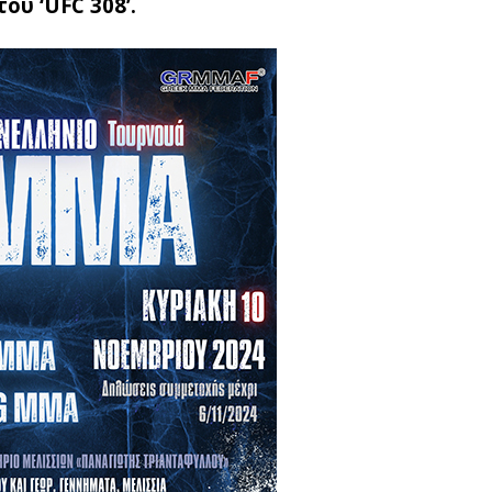
ου ‘UFC 308’.