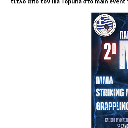
τίτλο από τον Ilia Topuria στο main event τ