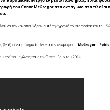
να παραμείνει ενεργό εν μέσω πανδημίας, είναι φυσι
τροφή του Conor McGregor στο οκτάγωνο στο πλαίσιο
ου.
ίναι να την «σκαπουλάρει» αυτή την χρονιά το promotion και το μέλ
 βγάζει ένα επίσημο trailer για την αναμέτρηση
‘McGregor – Poirier
του πρώτου αγώνας τους τον Σεπτέμβριο του 2014.