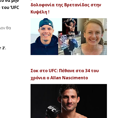
κό να μην
δολοφονία της Βρετανίδας στην
 του ‘UFC
Κυψέλη !
λον θα
 2’.
Σοκ στο UFC: Πέθανε στα 34 του
χρόνια ο Allan Nascimento