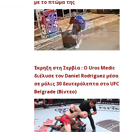
με το πτώμα της
Έκρηξη στη Σερβία : Ο Uros Medic
διέλυσε τον Daniel Rodriguez μέσα
σε μόλις 30 δευτερόλεπτα στο UFC
Belgrade (Βίντεο)