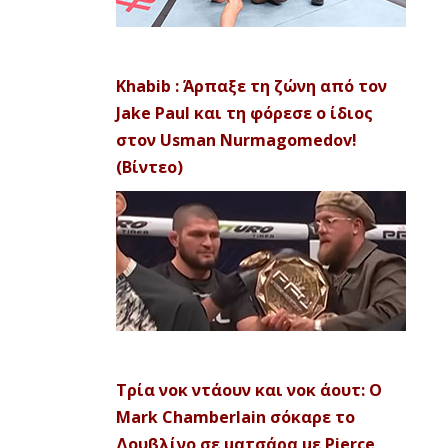
Khabib : Άρπαξε τη ζώνη από τον
Jake Paul και τη φόρεσε ο ίδιος
στον Usman Nurmagomedov!
(Βίντεο)
Τρία νοκ ντάουν και νοκ άουτ: Ο
Mark Chamberlain σόκαρε το
Δουβλίνο σε ματσάρα με Pierce