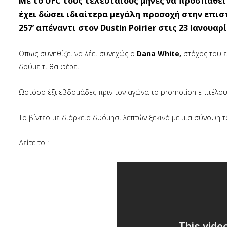
Με το UFC τους τελευταίους μήνες να προσπαθεί 
έχει δώσει ιδιαίτερα μεγάλη προσοχή στην επισ
257’ απέναντι στον Dustin Poirier στις 23 Ιανουαρί
Όπως συνηθίζει να λέει συνεχώς ο
Dana White,
στόχος του ε
δούμε τι θα φέρει.
Ωστόσο έξι εβδομάδες πριν τον αγώνα το promotion επιτέλους
Το βίντεο με διάρκεια δυόμησι λεπτών ξεκινά με μια σύνοψη 
Δείτε το :