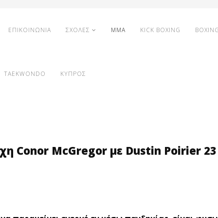
ΕΠΙΚΟΙΝΩΝΙΑ
ΣΧΟΛΕΣ
MMA
KICK BOXING
BOXIN
TAEKWONDO
ΚΥΠΡΟΣ
χη Conor McGregor με Dustin Poirier 23