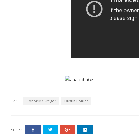
Conor McGregor
Dustin Poirier
TAGS:
SHARE: