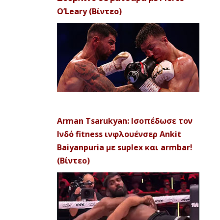
O’Leary (Βίντεο)
Arman Tsarukyan: Ισοπέδωσε τον
Ινδό fitness ινφλουένσερ Ankit
Baiyanpuria με suplex και armbar!
(Βίντεο)