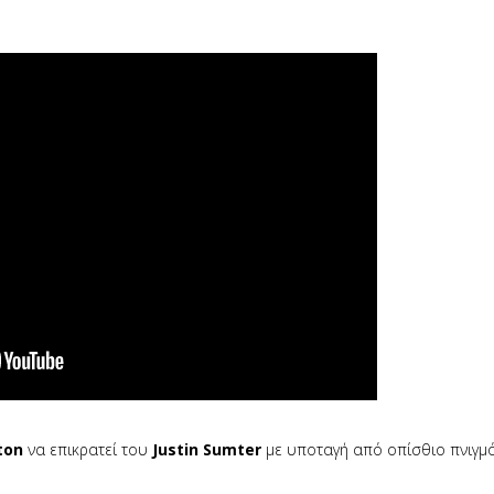
ton
να επικρατεί του
Justin Sumter
με υποταγή από οπίσθιο πνιγμό