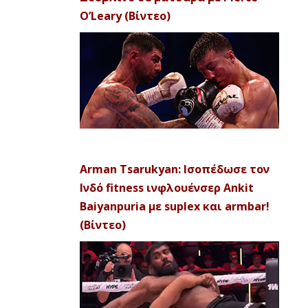
O’Leary (Βίντεο)
Arman Tsarukyan: Ισοπέδωσε τον
Ινδό fitness ινφλουένσερ Ankit
Baiyanpuria με suplex και armbar!
(Βίντεο)