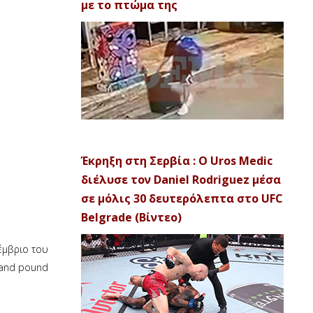
με το πτώμα της
Έκρηξη στη Σερβία : Ο Uros Medic
διέλυσε τον Daniel Rodriguez μέσα
σε μόλις 30 δευτερόλεπτα στο UFC
Belgrade (Βίντεο)
οέμβριο του
 and pound