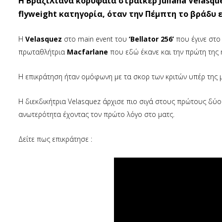
H Βραζιλιάνα κορυφαία στράικερ Juliana Velasqu
flyweight κατηγορία, όταν την Πέμπτη το βράδυ ε
Η
Velasquez
στο main event του
‘Bellator 256’
που έγινε στο
πρωταθλήτρια
Macfarlane
που εδώ έκανε και την πρώτη της ή
Η επικράτηση ήταν ομόφωνη με τα σκορ των κριτών υπέρ της 
Η διεκδικήτρια Velasquez άρχισε πιο σιγά στους πρώτους δύο
ανωτερότητα έχοντας τον πρώτο λόγο στο ματς.
Δείτε πως επικράτησε :