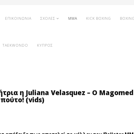
ΕΠΙΚΟΙΝΩΝΙΑ
ΣΧΟΛΕΣ
MMA
KICK BOXING
BOXIN
TAEKWONDO
ΚΥΠΡΟΣ
ήτρια η Juliana Velasquez – Ο Magomed
ούτο! (vids)