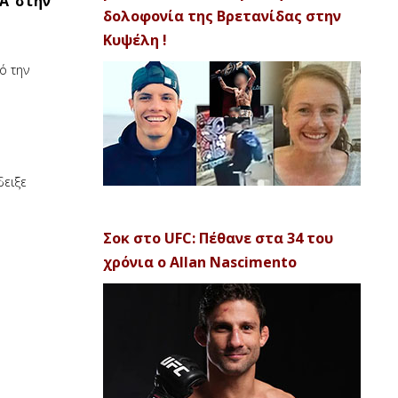
A’ στην
δολοφονία της Βρετανίδας στην
Κυψέλη !
ό την
δειξε
Σοκ στο UFC: Πέθανε στα 34 του
χρόνια ο Allan Nascimento