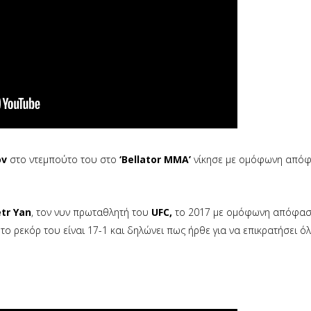
ov
στο ντεμπούτο του στο
‘Bellator MMA’
νίκησε με ομόφωνη από
tr Yan
, τον νυν πρωταθλητή του
UFC,
το 2017 με ομόφωνη απόφασ
 το ρεκόρ του είναι 17-1 και δηλώνει πως ήρθε για να επικρατήσει ό