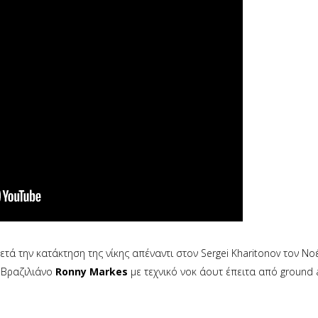
ετά την κατάκτηση της νίκης απέναντι στον Sergei Kharitonov τον Ν
 Βραζιλιάνο
Ronny Markes
με τεχνικό νοκ άουτ έπειτα από ground