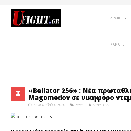
ΑΡΧΙΚΗ
KARATE
«Bellator 256» : Νέα πρωταθλ
Magomedov σε νικηφόρο ντεμπ
12 Δεκεμβρίου 2020
MMA
Super User