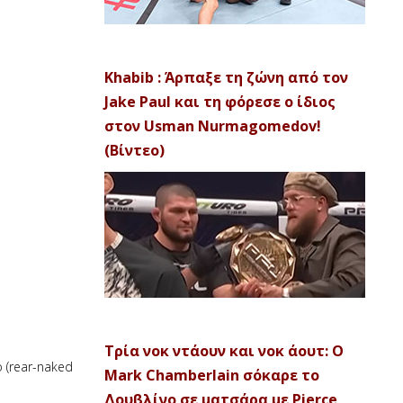
Khabib : Άρπαξε τη ζώνη από τον
Jake Paul και τη φόρεσε ο ίδιος
στον Usman Nurmagomedov!
(Βίντεο)
Τρία νοκ ντάουν και νοκ άουτ: Ο
 (rear-naked
Mark Chamberlain σόκαρε το
Δουβλίνο σε ματσάρα με Pierce