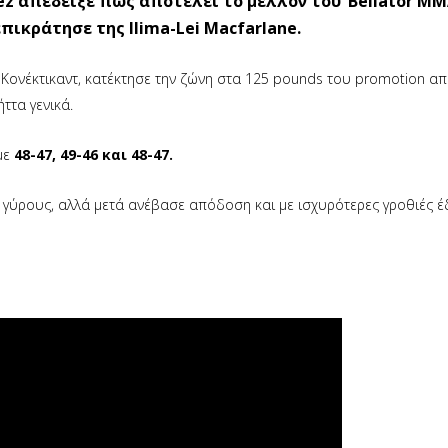
ez απέδειξε πως αποτελεί το μέλλον του ‘Bellator MM
πικράτησε της Ilima-Lei Macfarlane.
 Κονέκτικαντ, κατέκτησε την ζώνη στα 125 pounds του promotion απ
ττα γενικά.
με
48-47, 49-46 και 48-47.
 γύρους, αλλά μετά ανέβασε απόδοση και με ισχυρότερες γροθιές έ