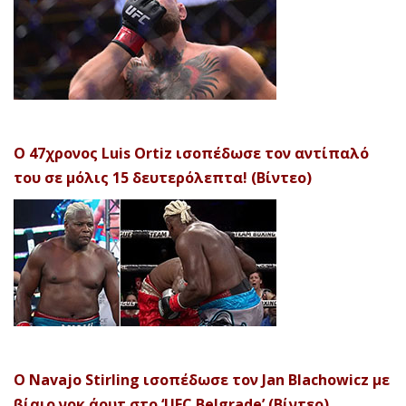
Ο 47χρονος Luis Ortiz ισοπέδωσε τον αντίπαλό
του σε μόλις 15 δευτερόλεπτα! (Βίντεο)
Ο Navajo Stirling ισοπέδωσε τον Jan Blachowicz με
βίαιο νοκ άουτ στο ‘UFC Belgrade’ (Βίντεο)