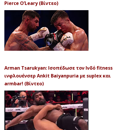
Pierce O’Leary (Βίντεο)
Arman Tsarukyan: Ισοπέδωσε τον Ινδό fitness
ινφλουένσερ Ankit Baiyanpuria με suplex και
armbar! (Βίντεο)