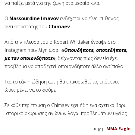
να παίζει μετά για την ζώνη στα μεσαία κιλά.
Ο
Nassourdine Imavov
ενδέχεται να είναι πιθανός
αντικαταστάτης του
Chimaev
.
Από την πλευρά του ο Robert Whittaker έγραψε στο
Instagram πριν λίγη ώρα :
«Οπουδήποτε, οποτεδήποτε,
με τον οποιονδήποτε»
, δείχνοντας πως δεν θα έχει
πρόβλημα να αποδεχτεί οποιονδήποτε άλλο αντίπαλο.
Για το εάν η είδηση αυτή θα επικυρωθεί τις επόμενες
ώρες μένει να το δούμε.
Σε κάθε περίπτωση ο Chimaev έχει ήδη ένα σχετικά βαρύ
ιστορικό ακύρωσης αγώνων λόγω προβλημάτων υγείας.
πηγή :
MMA Eagle