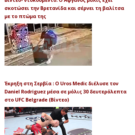
Βίντεο- ντοκουμέντο: Ο Αφγανός μόλις έχει
σκοτώσει την Βρετανίδα και σέρνει τη βαλίτσα
με το πτώμα της
Έκρηξη στη Σερβία : Ο Uros Medic διέλυσε τον
Daniel Rodriguez μέσα σε μόλις 30 δευτερόλεπτα
στο UFC Belgrade (Βίντεο)