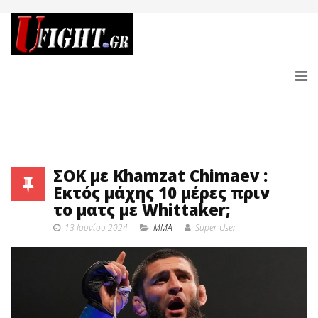
ΣΟΚ με Khamzat Chimaev :
Eκτός μάχης 10 μέρες πριν
το ματς με Whittaker;
13 Ιουνίου 2024
MMA
Super User