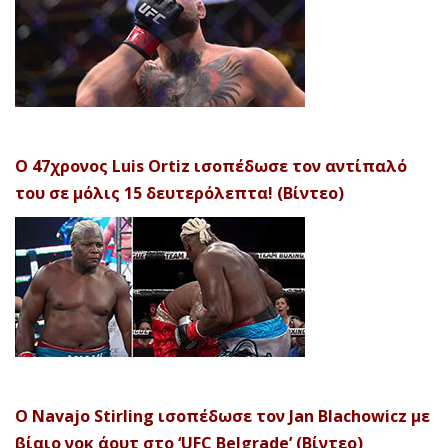
Ο 47χρονος Luis Ortiz ισοπέδωσε τον αντίπαλό
του σε μόλις 15 δευτερόλεπτα! (Βίντεο)
Ο Navajo Stirling ισοπέδωσε τον Jan Blachowicz με
βίαιο νοκ άουτ στο ‘UFC Belgrade’ (Βίντεο)