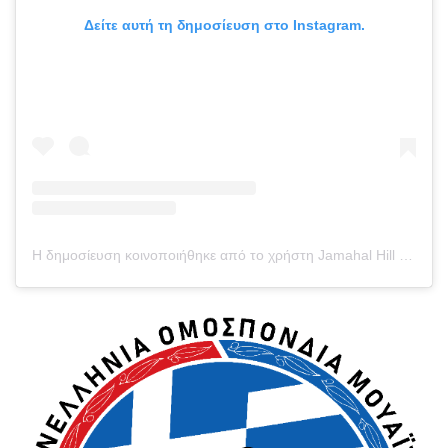
Δείτε αυτή τη δημοσίευση στο Instagram.
Η δημοσίευση κοινοποιήθηκε από το χρήστη Jamahal Hill (@sweet_dreams_jhill)