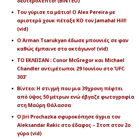
δευτερόλεπτο! (ΒΙΝΤΕΟ)
Του γύρισε τα μάτια! Ο Alex Pereira με
αριστερό χουκ πέταξε KO τον Jamahal Hill!
(vid)
Ο Arman Tsarukyan έδωσε μπουνιές σε φαν
καθώς έμπαινε στο οκτάγωνο! (vid)
ΤΟ ΕΚΛΕΙΣΑΝ : Conor McGregor και Michael
Chandler αντιμέτωποι 29 Ιουνίου στο ‘UFC
303’
Βίντεο: Η στιγμή που μια 39χρονη πέφτει
από ύψος 50 μέτρων ενώ έβγαζε φωτογραφία
στη Μαύρη Θάλασσα
O Jiri Prochazka σφυροκόπησε άγρια τον
Aleksandar Rakic στο έδαφος – Στοπ στον 2ο
γύρο (vid)