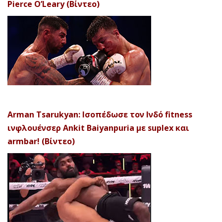
Pierce O’Leary (Βίντεο)
Arman Tsarukyan: Ισοπέδωσε τον Ινδό fitness
ινφλουένσερ Ankit Baiyanpuria με suplex και
armbar! (Βίντεο)