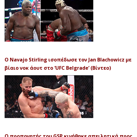
Ο Navajo Stirling ισοπέδωσε τον Jan Blachowicz με
βίαιο νοκ άουτ στο ‘UFC Belgrade’ (Βίντεο)
Ο προπονητής του GSP κινήθηκε απειλητικά προς