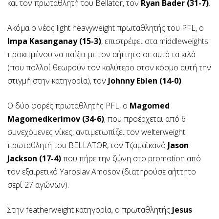
και τον πρωταθλητή του Bellator, τον
Ryan Bader (31-7)
.
Ακόμα o νέος light heavyweight πρωταθλητής του PFL, ο
Impa Kasanganay (15-3)
, επιστρέφει στα middleweights
προκειμένου να παίξει με τον αήττητο σε αυτά τα κιλά
(που πολλοί θεωρούν τον καλύτερο στον κόσμο αυτή την
στιγμή στην κατηγορία), τον
Johnny Eblen (14-0)
.
Ο δύο φορές πρωταθλητής PFL, ο
Magomed
Magomedkerimov (34-6)
, που προέρχεται από 6
συνεχόμενες νίκες, αντιμετωπίζει τον welterweight
πρωταθλητή του BELLATOR, τον Τζαμαϊκανό
Jason
Jackson (17-4)
που πήρε την ζώνη στο promotion από
τον εξαιρετικό Yaroslav Amosov (διατηρούσε αήττητο
σερί 27 αγώνων).
Στην featherweight κατηγορία, ο πρωταθλητής
Jesus