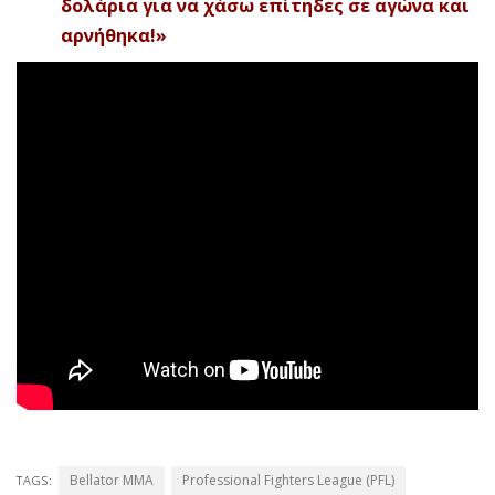
δολάρια για να χάσω επίτηδες σε αγώνα και
αρνήθηκα!»
Bellator MMA
Professional Fighters League (PFL)
TAGS: