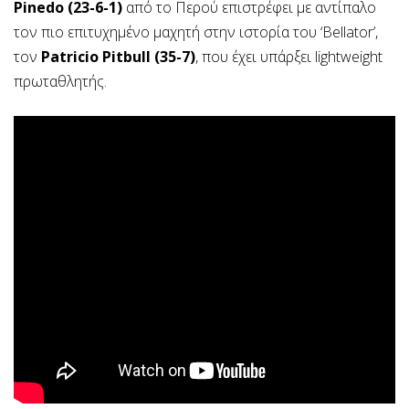
Pinedo (23-6-1)
από το Περού επιστρέφει με αντίπαλο
τον πιο επιτυχημένο μαχητή στην ιστορία του ‘Bellator’,
τον
Patricio Pitbull (35-7)
, που έχει υπάρξει lightweight
πρωταθλητής.