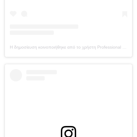
Η δημοσίευση κοινοποιήθηκε από το χρήστη Professional Fighters League (@pflmma)