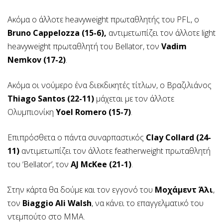
Ακόμα ο άλλοτε heavyweight πρωταθλητής του PFL, ο
Bruno Cappelozza (15-6),
αντιμετωπίζει τον άλλοτε light
heavyweight πρωταθλητή του Bellator, τον
Vadim
Nemkov (17-2)
.
Ακόμα οι νούμερο ένα διεκδικητές τίτλων, ο Βραζιλιάνος
Thiago Santos (22-11)
μάχεται με τον άλλοτε
Ολυμπιονίκη
Yoel Romero (15-7)
.
Επιπρόσθετα ο πάντα συναρπαστικός
Clay Collard (24-
11)
αντιμετωπίζει τον άλλοτε featherweight πρωταθλητή
του ‘Bellator’, τον
AJ McKee (21-1)
.
Στην κάρτα θα δούμε και τον εγγονό του
Μοχάμεντ Άλι
,
τον
Biaggio Ali Walsh
, να κάνει το επαγγελματικό του
ντεμπούτο στο ΜΜΑ.