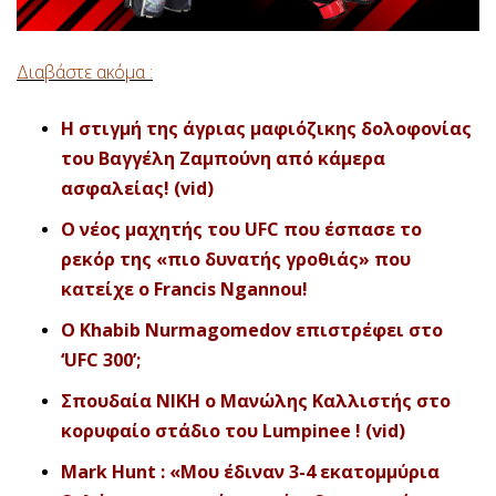
Διαβάστε ακόμα :
Η στιγμή της άγριας μαφιόζικης δολοφονίας
του Βαγγέλη Ζαμπούνη από κάμερα
ασφαλείας! (vid)
Ο νέος μαχητής του UFC που έσπασε το
ρεκόρ της «πιο δυνατής γροθιάς» που
κατείχε ο Francis Ngannou!
O Khabib Nurmagomedov επιστρέφει στο
‘UFC 300’;
Σπουδαία ΝΙΚΗ ο Μανώλης Καλλιστής στο
κορυφαίο στάδιο του Lumpinee ! (vid)
Mark Hunt : «Μου έδιναν 3-4 εκατομμύρια