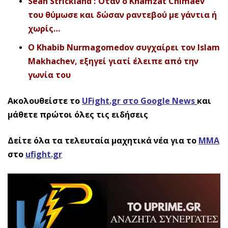
Sean Strickland : Όταν ο Khamzat Chimaev
του θύμωσε και δώσαν ραντεβού με γάντια ή
χωρίς…
Ο Khabib Nurmagomedov συγχαίρει τον Islam
Makhachev, εξηγεί γιατί έλειπε από την
γωνία του
Ακολουθείστε το
UFight.gr στο Google News
και
μάθετε πρώτοι όλες τις ειδήσεις
Δείτε όλα τα τελευταία μαχητικά νέα για το
ΜΜΑ
στο
ufight.gr