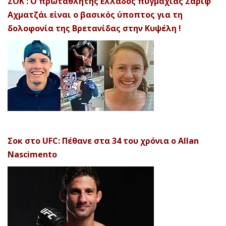
ΣΟΚ : Ο πρωταθλητής Ελλάδος πυγμαχίας Σαρίφ
Αχματζάι είναι ο βασικός ύποπτος για τη
δολοφονία της Βρετανίδας στην Κυψέλη !
Σοκ στο UFC: Πέθανε στα 34 του χρόνια ο Allan
Nascimento