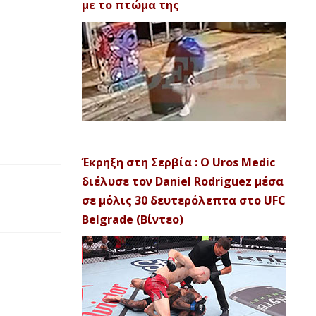
με το πτώμα της
Έκρηξη στη Σερβία : Ο Uros Medic
διέλυσε τον Daniel Rodriguez μέσα
σε μόλις 30 δευτερόλεπτα στο UFC
Belgrade (Βίντεο)