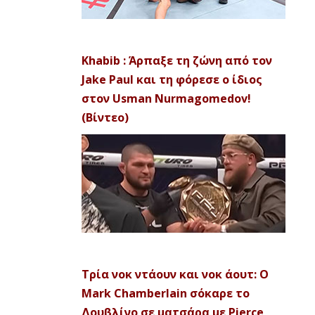
Khabib : Άρπαξε τη ζώνη από τον
Jake Paul και τη φόρεσε ο ίδιος
στον Usman Nurmagomedov!
(Βίντεο)
Τρία νοκ ντάουν και νοκ άουτ: Ο
Mark Chamberlain σόκαρε το
Δουβλίνο σε ματσάρα με Pierce