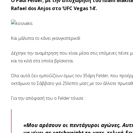
O Paul Felder, με την αποχώρηση του Islam Makha
Rafael dos Anjos στο ‘UFC Vegas 14’.
Kαι μάλιστα το κάνει γκανγκστερικά!
Δέχτηκε την αναμέτρηση που είναι μέσα στις επόμενες πέντε 
και τα κιλά στα οποία βρίσκεται.
Όλα αυτά δεν εμποδίζουν όμως τον 35άρη Felder, που προέρ
οκτάγωνο το Σάββατο για 25λεπτο ματς με τον άλλοτε πρωταθλ
Για την απόφασή του ο Felder τόνισε :
«Μου αρέσουν οι πεντάγυροι αγώνες. Αυτή
να γίνει σε catchweight το ματς, τελικά δ