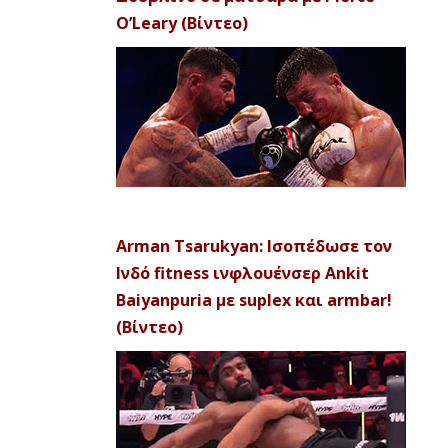
O’Leary (Βίντεο)
Arman Tsarukyan: Ισοπέδωσε τον
Ινδό fitness ινφλουένσερ Ankit
Baiyanpuria με suplex και armbar!
(Βίντεο)