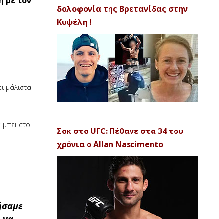
η με τον
δολοφονία της Βρετανίδας στην
Κυψέλη !
ει μάλιστα
α μπει στο
Σοκ στο UFC: Πέθανε στα 34 του
χρόνια ο Allan Nascimento
ήσαμε
ι να