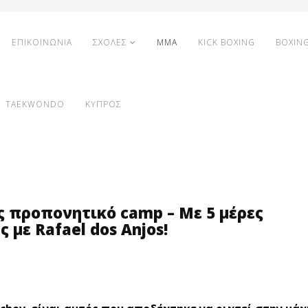
ΕΠΙΚΟΙΝΩΝΙΑ
ΣΧΟΛΕΣ
MMA
KICK BOXING
BOXIN
TAEKWONDO
ΚΥΠΡΟΣ
ίς προπονητικό camp – Με 5 μέρες
 με Rafael dos Anjos!