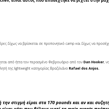
chev, είναι αυτός που αποδέχτηκε να ριχτεί στην μάχ
μέρες δίχως να βρίσκεται σε προπονητικό camp και δίχως να προσέχ
χεται από ήττα τον περασμένο Φεβρουάριο από τον
Dan Hooker
, ν
ητή της lightweight κατηγορίας Βραζιλιάνο
Rafael dos Anjos.
 την στιγμή είμαι στα 170 pounds και αν και συζητ
εν είναι κάτι που θέλαμε γιατί τα main events πρέπε