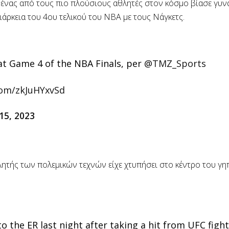
νας από τους πιο πλούσιους αθλητές στον κόσμο βίασε γυνα
ιάρκεια του 4ου τελικού του NBA με τους Νάγκετς.
t Game 4 of the NBA Finals, per
@TMZ_Sports
com/zkJuHYxvSd
15, 2023
λητής των πολεμικών τεχνών είχε χτυπήσει στο κέντρο του γη
 the ER last night after taking a hit from UFC figh