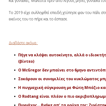
και γυναίκες. Μάλιστα πριν από λίγους μήνες γυναίκα το
Το 2019 είχε συλληφθεί επειδή χτύπησε φαν του πάλι σ
εκείνος του το πήρε και το έσπασε.
Διαβάστε ακόμα :
Πήγε να κλέψει αυτοκίνητο, αλλά ο ιδιοκτήτη
(βίντεο)
O McGregor δεν μπαίνει στο 6μηνο αντιντόπι
Σοκάρουν οι συνομιλίες του κυκλώματος μπρ
Η πυγμαχική σύγκρουση με Φώτη Μπόζιο και 
Ο Rodtang είναι πλέον ο πιο ακριβοπληρωμέ
Πυγμάχος... βγήκε απ' τα ρούχα της: Ζυγίστηκ