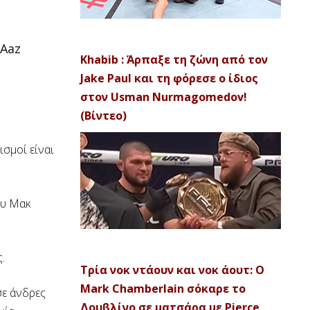
9Aaz
Khabib : Άρπαξε τη ζώνη από τον
Jake Paul και τη φόρεσε ο ίδιος
στον Usman Nurmagomedov!
(Βίντεο)
ισμοί είναι
ου Μακ
.
Τρία νοκ ντάουν και νοκ άουτ: Ο
Mark Chamberlain σόκαρε το
σε άνδρες
Δουβλίνο σε ματσάρα με Pierce