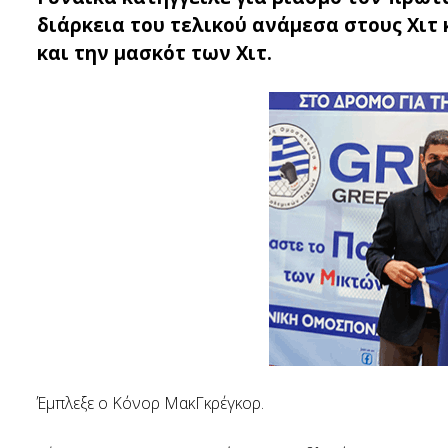
διάρκεια του τελικού ανάμεσα στους Χιτ 
και την μασκότ των Χιτ.
Έμπλεξε ο Κόνορ ΜακΓκρέγκορ.