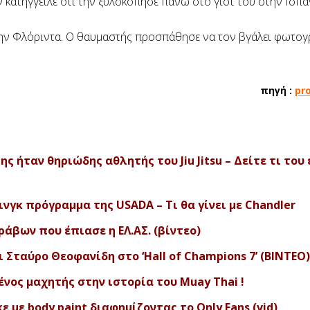
ν κατήγγειλε ότι την ξυλοκόπησε πάνω στο γιοτ του στην Ισπα
την Φλόριντα. Ο θαυμαστής προσπάθησε να τον βγάλει φωτογ
πηγή :
pr
ς ήταν θηριώδης αθλητής του Jiu Jitsu – Δείτε τι του 
νγκ πρόγραμμα της USADA – Τι θα γίνει με Chandler
άβων που έπιασε η ΕΛ.ΑΣ. (βίντεο)
Σταύρο Θεοφανίδη στο ‘Hall of Champions 7’ (ΒΙΝΤΕΟ)
νος μαχητής στην ιστορία του Muay Thai !
ε με body paint διαφημίζοντας το Only Fans (vid)