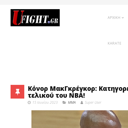
ΑΡΧΙΚΗ
KARATE
Κόνορ ΜακΓκρέγκορ: Κατηγορεί
τελικού του NBA!
15 Ιουνίου 2023
MMA
Super User