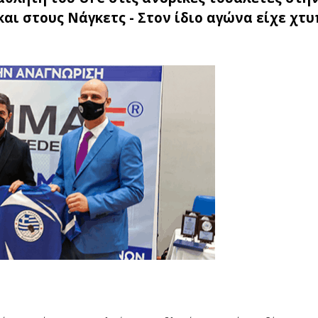
και στους Νάγκετς - Στον ίδιο αγώνα είχε χτ