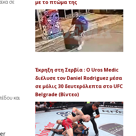
ίκα σε
με το πτώμα της
Έκρηξη στη Σερβία : Ο Uros Medic
διέλυσε τον Daniel Rodriguez μέσα
σε μόλις 30 δευτερόλεπτα στο UFC
Belgrade (Βίντεο)
πέδου και
ter