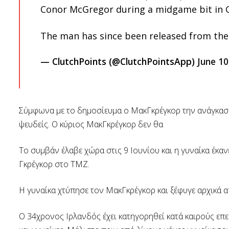
Conor McGregor during a midgame bit in G
The man has since been released from the h
— ClutchPoints (@ClutchPointsApp)
June 10
Σύμφωνα με το δημοσίευμα ο ΜακΓκρέγκορ την ανάγκασε ν
ψευδείς. Ο κύριος ΜακΓκρέγκορ δεν θα
Το συμβάν έλαβε χώρα στις 9 Ιουνίου και η γυναίκα έκα
Γκρέγκορ στο TMZ.
Η γυναίκα χτύπησε τον ΜακΓκρέγκορ και ξέφυγε αρχικά απ
Ο 34χρονος Ιρλανδός έχει κατηγορηθεί κατά καιρούς επ