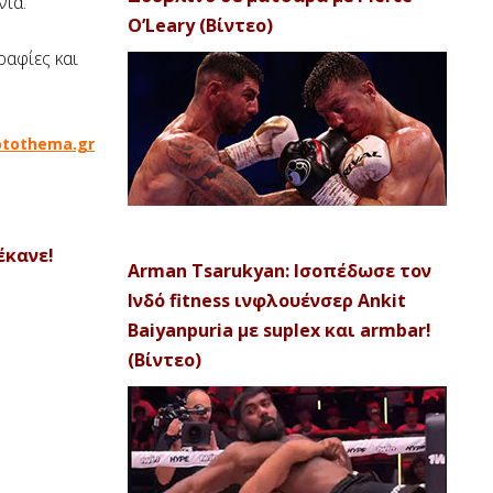
νία.
O’Leary (Βίντεο)
ραφίες και
otothema.gr
έκανε!
Arman Tsarukyan: Ισοπέδωσε τον
Ινδό fitness ινφλουένσερ Ankit
Baiyanpuria με suplex και armbar!
(Βίντεο)