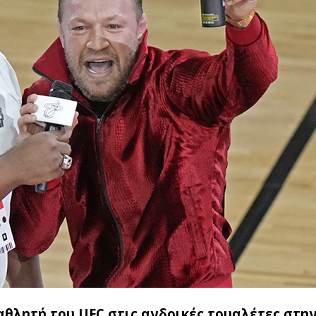
αθλητή του UFC στις ανδρικές τουαλέτες στη