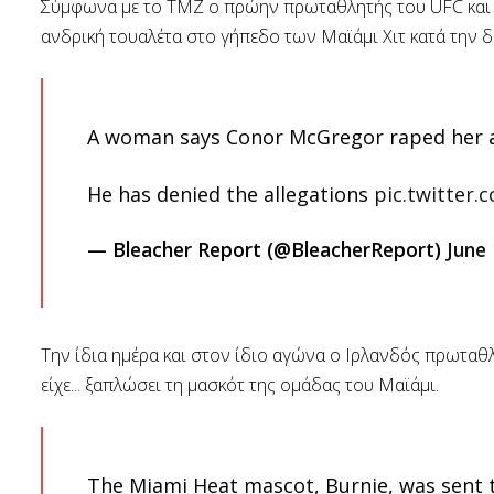
Σύμφωνα με το TMZ ο πρώην πρωταθλητής του UFC και έ
ανδρική τουαλέτα στο γήπεδο των Μαϊάμι Χιτ κατά την δ
A woman says Conor McGregor raped her a
He has denied the allegations
pic.twitter.
— Bleacher Report (@BleacherReport)
June 
Την ίδια ημέρα και στον ίδιο αγώνα ο Ιρλανδός πρωταθ
είχε... ξαπλώσει τη μασκότ της ομάδας του Μαϊάμι.
The Miami Heat mascot, Burnie, was sent to