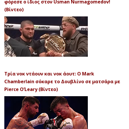
φόρεσε ο ίδιος στον Usman Nurmagomedov!
(Βίντεο)
Τρία νοκ ντάουν και νοκ άουτ: Ο Mark
Chamberlain σόκαρε το Δουβλίνο σε ματσάρα με
Pierce O’Leary (Βίντεο)