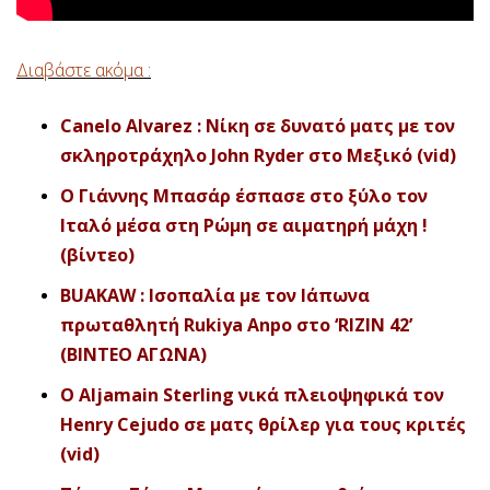
Διαβάστε ακόμα :
Canelo Alvarez : Νίκη σε δυνατό ματς με τον
σκληροτράχηλο John Ryder στο Μεξικό (vid)
O Γιάννης Μπασάρ έσπασε στο ξύλο τον
Ιταλό μέσα στη Ρώμη σε αιματηρή μάχη !
(βίντεο)
BUAKAW : Ισοπαλία με τον Ιάπωνα
πρωταθλητή Rukiya Anpo στο ‘RIZIN 42’
(ΒΙΝΤΕΟ ΑΓΩNA)
O Aljamain Sterling νικά πλειοψηφικά τον
Henry Cejudo σε ματς θρίλερ για τους κριτές
(vid)