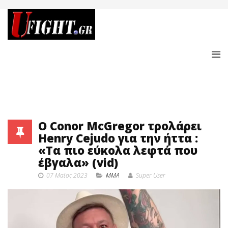
O Conor McGregor τρολάρει
Henry Cejudo για την ήττα :
«Τα πιο εύκολα λεφτά που
έβγαλα» (vid)
07 Μαϊος 2023
MMA
Super User