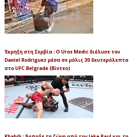
Έκρηξη στη Σερβία : Ο Uros Medic διέλυσε τον
Daniel Rodriguez μέσα σε μόλις 30 δευτερόλεπτα
στο UFC Belgrade (Βίντεο)
Khabib : Άρπαξε τη ζώνη από τον Jake Paul και τη