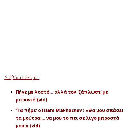
Διαβάστε ακόμα :
Πήγε με λοστό… αλλά τον ‘ξάπλωσε’ με
μπουνιά (vid)
‘Τα πήρε’ ο Islam Makhachev : «Θα μου σπάσει
τα μούτρα;… να μου το πει σε λίγο μπροστά
μου!» (vid)