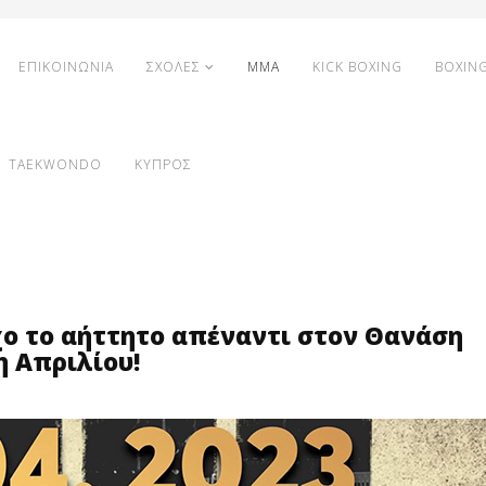
ΕΠΙΚΟΙΝΩΝΙΑ
ΣΧΟΛΕΣ
MMA
KICK BOXING
BOXIN
TAEKWONDO
ΚΥΠΡΟΣ
χο το αήττητο απέναντι στον Θανάση
η Απριλίου!