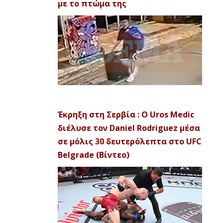
με το πτώμα της
Έκρηξη στη Σερβία : Ο Uros Medic
διέλυσε τον Daniel Rodriguez μέσα
σε μόλις 30 δευτερόλεπτα στο UFC
Belgrade (Βίντεο)