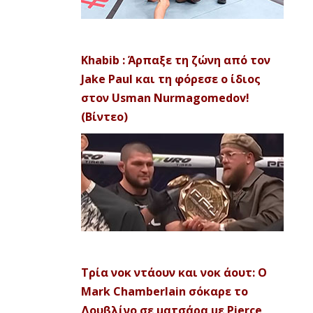
Khabib : Άρπαξε τη ζώνη από τον
Jake Paul και τη φόρεσε ο ίδιος
στον Usman Nurmagomedov!
(Βίντεο)
Τρία νοκ ντάουν και νοκ άουτ: Ο
Mark Chamberlain σόκαρε το
Δουβλίνο σε ματσάρα με Pierce