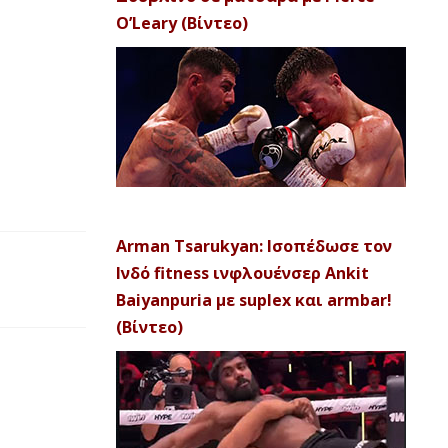
O’Leary (Βίντεο)
Arman Tsarukyan: Ισοπέδωσε τον
Ινδό fitness ινφλουένσερ Ankit
Baiyanpuria με suplex και armbar!
(Βίντεο)