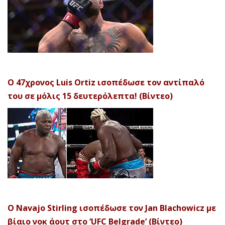
Ο 47χρονος Luis Ortiz ισοπέδωσε τον αντίπαλό
του σε μόλις 15 δευτερόλεπτα! (Βίντεο)
Ο Navajo Stirling ισοπέδωσε τον Jan Blachowicz με
βίαιο νοκ άουτ στο ‘UFC Belgrade’ (Βίντεο)