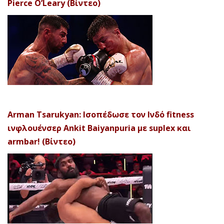
Pierce O’Leary (Βίντεο)
Arman Tsarukyan: Ισοπέδωσε τον Ινδό fitness
ινφλουένσερ Ankit Baiyanpuria με suplex και
armbar! (Βίντεο)