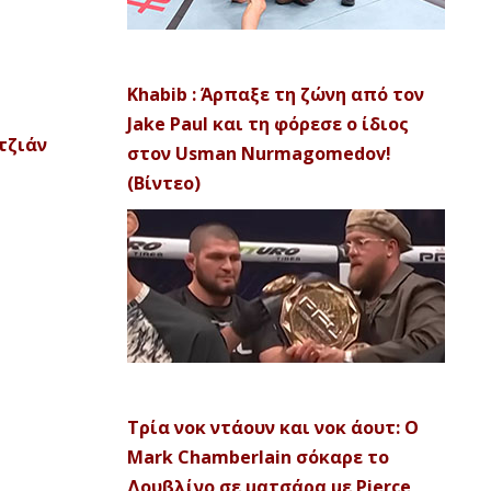
Khabib : Άρπαξε τη ζώνη από τον
Jake Paul και τη φόρεσε ο ίδιος
τζιά
ν
στον Usman Nurmagomedov!
(Βίντεο)
Τρία νοκ ντάουν και νοκ άουτ: Ο
Mark Chamberlain σόκαρε το
Δουβλίνο σε ματσάρα με Pierce