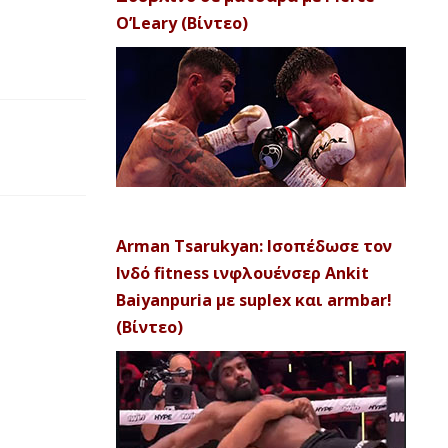
O’Leary (Βίντεο)
Arman Tsarukyan: Ισοπέδωσε τον
Ινδό fitness ινφλουένσερ Ankit
Baiyanpuria με suplex και armbar!
(Βίντεο)