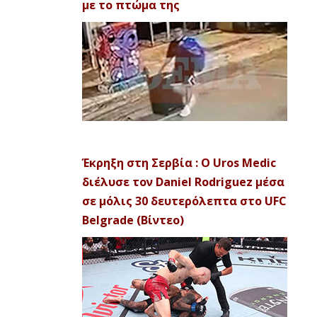
με το πτώμα της
Έκρηξη στη Σερβία : Ο Uros Medic
διέλυσε τον Daniel Rodriguez μέσα
σε μόλις 30 δευτερόλεπτα στο UFC
Belgrade (Βίντεο)