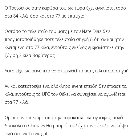
Ο Τσετσένος στην καριέρα του ως τώρα έχει αγωνιστεί τόσο
στα 84 κιλά, όσο και στα 77 με επιτυχία.
Ωστόσο το τελευταίο του ματς με τον Nate Diaz δεν
πραγματοποιήθηκε ποτέ τελευταία στιγμή διότι αν και ήταν
κλεισμένο στα 77 κιλά, εντούτοις εκείνος εμφανίστηκε στην
ζύγιση 3 κιλά βαρύτερος.
Αυτό είχε ως συνέπεια να ακυρωθεί το ματς τελευταία στιγμή.
Αν και κατέστρεψε ένα ολόκληρο event επειδή δεν έπιασε τα
κιλά, εντούτοις το UFC τον θέλει να συνεχίσει να αγωνίζεται
στα 77 κιλά.
Όμως εάν κρίνουμε από την παρακάτω φωτογραφία, πολύ
δύσκολα ο Chimaev θα μπορεί τουλάχιστον εύκολα να κόψει
κιλά στα welterweights.