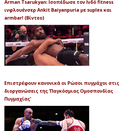
Arman Tsarukyan: Ισοπέδωσε τον Ινδό fitness
ινφλουένσερ Ankit Baiyanpuria με suplex και
armbar! (Βίντεο)
Επιστρέφουν κανονικά οι Ρώσοι πυγμάχοι στις
διοργανώσεις της ‘Παγκόσμιας Ομοσπονδίας
Πυγμαχίας’