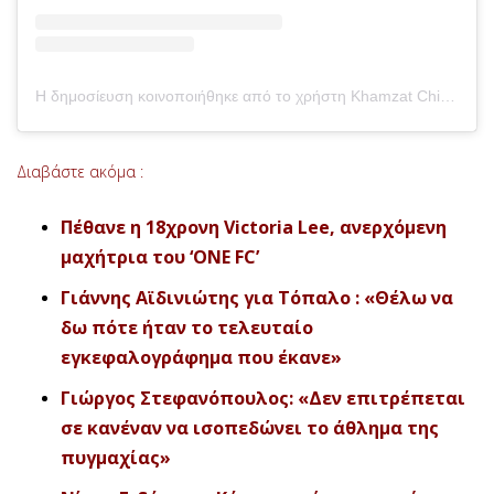
Η δημοσίευση κοινοποιήθηκε από το χρήστη Khamzat Chimaev (@khamzat_chimaev)
Διαβάστε ακόμα :
Πέθανε η 18χρονη Victoria Lee, ανερχόμενη
μαχήτρια του ‘ONE FC’
Γιάννης Αϊδινιώτης για Τόπαλο : «Θέλω να
δω πότε ήταν το τελευταίο
εγκεφαλογράφημα που έκανε»
Γιώργος Στεφανόπουλος: «Δεν επιτρέπεται
σε κανέναν να ισοπεδώνει το άθλημα της
πυγμαχίας»