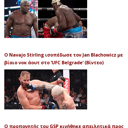
Ο Navajo Stirling ισοπέδωσε τον Jan Blachowicz με
βίαιο νοκ άουτ στο ‘UFC Belgrade’ (Βίντεο)
Ο προπονητής του GSP κινήθηκε απειλητικά προς