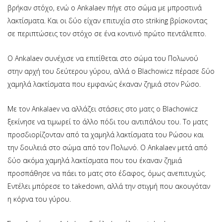
βρήκαν στόχο, ενώ ο Ankalaev πήγε στο σώμα με μπροστινά
λακτίσματα. Και οι δύο είχαν επιτυχία στο striking βρίσκοντας
σε περιπτώσεις τον στόχο σε ένα κοντινό πρώτο πεντάλεπτο.
Ο Ankalaev συνέχισε να επιτίθεται στο σώμα του Πολωνού
στην αρχή του δεύτερου γύρου, αλλά ο Blachowicz πέρασε δύο
χαμηλά λακτίσματα που εμφανώς έκαναν ζημιά στον Ρώσο.
Με τον Ankalaev να αλλάζει στάσεις στο ματς ο Blachowicz
ξεκίνησε να τιμωρεί το άλλο πόδι του αντιπάλου του. Το ματς
προσδιορίζονταν από τα χαμηλά λακτίσματα του Ρώσου και
την δουλειά στο σώμα από τον Πολωνό. Ο Ankalaev μετά από
δύο ακόμα χαμηλά λακτίσματα που του έκαναν ζημιά
προσπάθησε να πάει το ματς στο έδαφος, όμως ανεπιτυχώς.
Εντέλει μπόρεσε το takedown, αλλά την στιγμή που ακουγόταν
η κόρνα του γύρου.