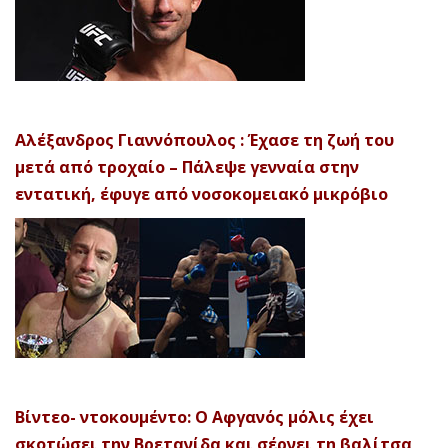
Αλέξανδρος Γιαννόπουλος : Έχασε τη ζωή του
μετά από τροχαίο – Πάλεψε γενναία στην
εντατική, έφυγε από νοσοκομειακό μικρόβιο
Βίντεο- ντοκουμέντο: Ο Αφγανός μόλις έχει
σκοτώσει την Βρετανίδα και σέρνει τη βαλίτσα