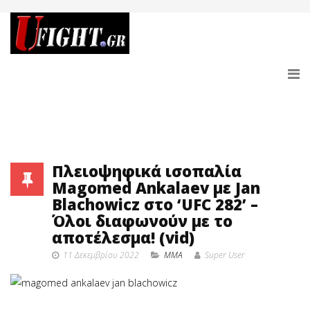
Πλειοψηφικά ισοπαλία
Magomed Ankalaev με Jan
Blachowicz στο ‘UFC 282’ –
Όλοι διαφωνούν με το
αποτέλεσμα! (vid)
11 Δεκεμβρίου 2022
MMA
Super User