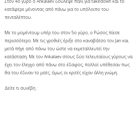
Στον 4ο γύρο ο Ankalaev δούλεψε πάλι για takedown και το
κατάφερε μένοντας από πάνω για το υπόλοιπο του
πενταλέπτου.
Με το μομέντουμ υπέρ του στον 5ο γύρο, ο Ρώσος πίεσε
περισσότερο. Με τις γροθιές έριξε στο καναβάτσο τον Jan και
μετά πήγε από πάνω του ώστε να εκμεταλλευτεί την
κατάσταση. Με τον Αnkalaev στους δύο τελευταίους γύρους να
έχει τον έλεγχο από πάνω στο έδαφος, πολλοί υπέθεσαν πως
θα του έδιναν το ματς, όμως οι κριτές είχαν άλλη γνώμη.
Δείτε τι συνέβη :