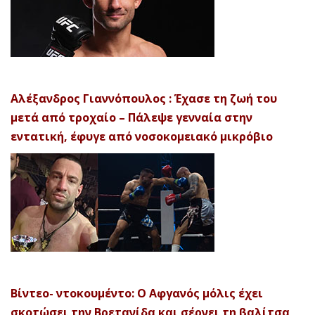
Αλέξανδρος Γιαννόπουλος : Έχασε τη ζωή του
μετά από τροχαίο – Πάλεψε γενναία στην
εντατική, έφυγε από νοσοκομειακό μικρόβιο
Βίντεο- ντοκουμέντο: Ο Αφγανός μόλις έχει
σκοτώσει την Βρετανίδα και σέρνει τη βαλίτσα