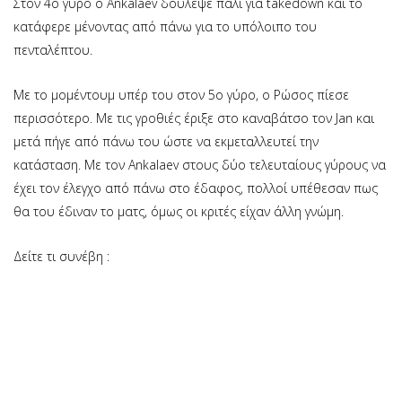
Στον 4ο γύρο ο Ankalaev δούλεψε πάλι για takedown και το
κατάφερε μένοντας από πάνω για το υπόλοιπο του
πενταλέπτου.
Με το μομέντουμ υπέρ του στον 5ο γύρο, ο Ρώσος πίεσε
περισσότερο. Με τις γροθιές έριξε στο καναβάτσο τον Jan και
μετά πήγε από πάνω του ώστε να εκμεταλλευτεί την
κατάσταση. Με τον Αnkalaev στους δύο τελευταίους γύρους να
έχει τον έλεγχο από πάνω στο έδαφος, πολλοί υπέθεσαν πως
θα του έδιναν το ματς, όμως οι κριτές είχαν άλλη γνώμη.
Δείτε τι συνέβη :