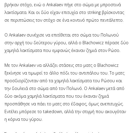
βρήκαν στόχο, ενώ ο Ankalaev πήγε στο σώμα με μπροστινά
λακτίσματα. Και οι δύο είχαν επιτυχία στο striking βρίσκοντας
σε περιπτώσεις τον στόχο σε ένα κοντινό πρώτο πεντάλεπτο.
Ο Ankalaev συνέχισε να επιτίθεται στο σώμα του Πολωνού
στην αρχή του δεύτερου γύρου, αλλά ο Blachowicz πέρασε δύο
χαμηλά λακτίσματα που εμφανώς έκαναν ζημιά στον Ρώσο.
Με τον Ankalaev να αλλάζει στάσεις στο ματς ο Blachowicz
ξεκίνησε να τιμωρεί το άλλο πόδι του αντιπάλου του. Το ματς
προσδιορίζονταν από τα χαμηλά λακτίσματα του Ρώσου και
την δουλειά στο σώμα από τον Πολωνό. Ο Ankalaev μετά από
δύο ακόμα χαμηλά λακτίσματα που του έκαναν ζημιά
προσπάθησε να πάει το ματς στο έδαφος, όμως ανεπιτυχώς.
Εντέλει μπόρεσε το takedown, αλλά την στιγμή που ακουγόταν
η κόρνα του γύρου.