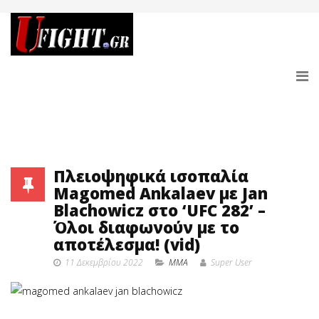
Πλειοψηφικά ισοπαλία
Magomed Ankalaev με Jan
Blachowicz στο ‘UFC 282’ –
Όλοι διαφωνούν με το
αποτέλεσμα! (vid)
11 Δεκεμβρίου 2022
MMA
Super User