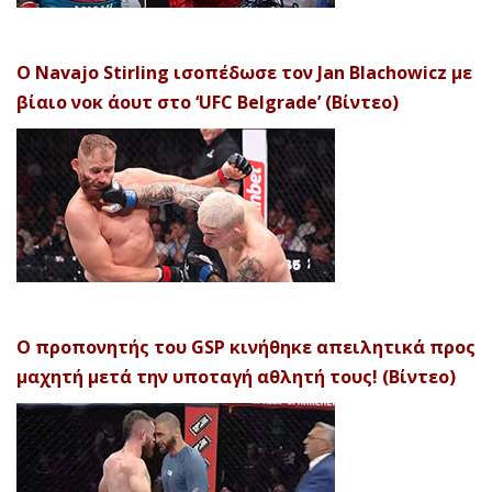
Ο Navajo Stirling ισοπέδωσε τον Jan Blachowicz με
βίαιο νοκ άουτ στο ‘UFC Belgrade’ (Βίντεο)
Ο προπονητής του GSP κινήθηκε απειλητικά προς
μαχητή μετά την υποταγή αθλητή τους! (Βίντεο)