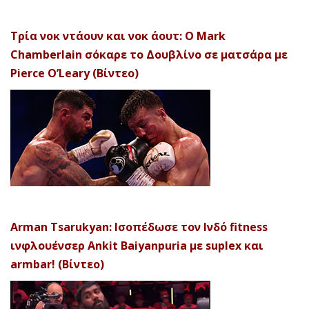
Τρία νοκ ντάουν και νοκ άουτ: Ο Mark
Chamberlain σόκαρε το Δουβλίνο σε ματσάρα με
Pierce O’Leary (Βίντεο)
Arman Tsarukyan: Ισοπέδωσε τον Ινδό fitness
ινφλουένσερ Ankit Baiyanpuria με suplex και
armbar! (Βίντεο)