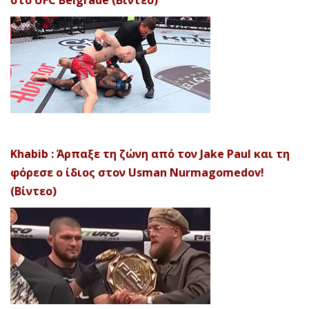
στο UFC Belgrade (Βίντεο)
Khabib : Άρπαξε τη ζώνη από τον Jake Paul και τη
φόρεσε ο ίδιος στον Usman Nurmagomedov!
(Βίντεο)