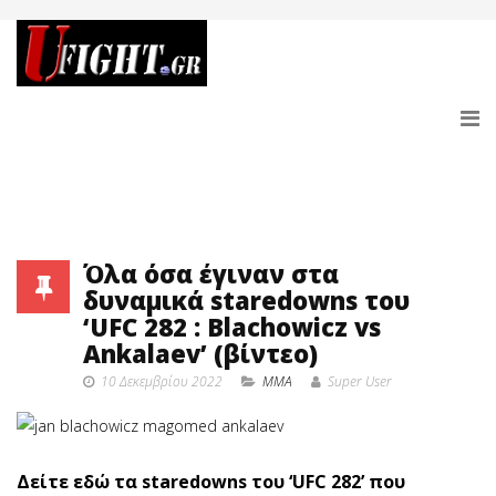
Όλα όσα έγιναν στα
δυναμικά staredowns του
‘UFC 282 : Blachowicz vs
Ankalaev’ (βίντεο)
10 Δεκεμβρίου 2022
MMA
Super User
Δείτε εδώ τα staredowns του ‘UFC 282’ που