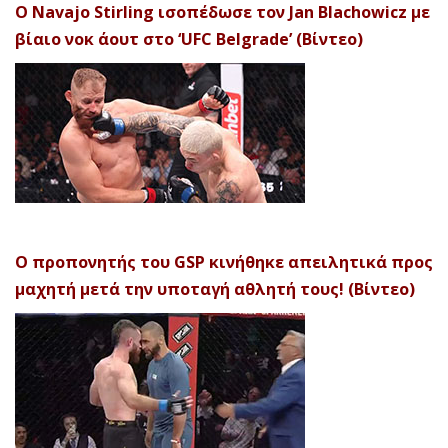
Ο Navajo Stirling ισοπέδωσε τον Jan Blachowicz με
βίαιο νοκ άουτ στο ‘UFC Belgrade’ (Βίντεο)
Ο προπονητής του GSP κινήθηκε απειλητικά προς
μαχητή μετά την υποταγή αθλητή τους! (Βίντεο)