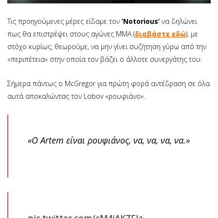
Τις προηγούμενες μέρες είδαμε τον
‘Notorious’
να δηλώνει
πως θα επιστρέψει στους αγώνες ΜΜΑ (
διαβάστε εδώ
), με
στόχο κυρίως, θεωρούμε, να μην γίνει συζήτηση γύρω από την
«περιπέτεια» στην οποία τον βάζει ο άλλοτε συνεργάτης του.
Σήμερα πάντως ο McGregor για πρώτη φορά αντέδραση σε όλα
αυτά αποκαλώντας τον Lobov «ρουφιάνο».
«Ο Artem είναι ρουφιάνος, να, να, να, να.»
pic.twitter.com/cM4iAKZFIa