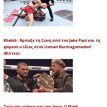
Khabib : Άρπαξε τη ζώνη από τον Jake Paul και τη
φόρεσε ο ίδιος στον Usman Nurmagomedov!
(Βίντεο)
Τρία νοκ ντάουν και νοκ άουτ: Ο Mark