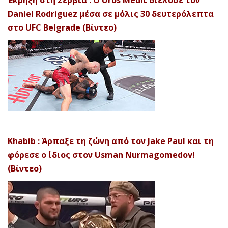
Έκρηξη στη Σερβία : Ο Uros Medic διέλυσε τον
Daniel Rodriguez μέσα σε μόλις 30 δευτερόλεπτα
στο UFC Belgrade (Βίντεο)
Khabib : Άρπαξε τη ζώνη από τον Jake Paul και τη
φόρεσε ο ίδιος στον Usman Nurmagomedov!
(Βίντεο)