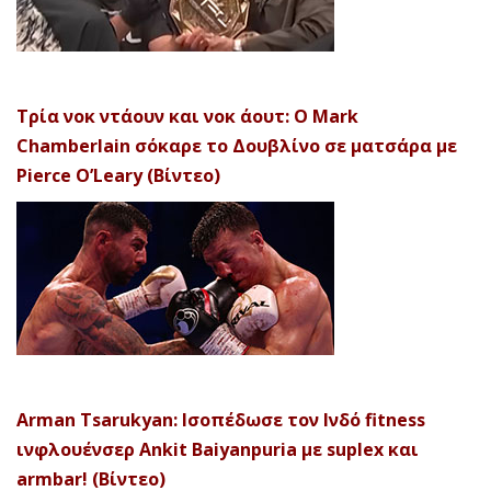
Τρία νοκ ντάουν και νοκ άουτ: Ο Mark
Chamberlain σόκαρε το Δουβλίνο σε ματσάρα με
Pierce O’Leary (Βίντεο)
Arman Tsarukyan: Ισοπέδωσε τον Ινδό fitness
ινφλουένσερ Ankit Baiyanpuria με suplex και
armbar! (Βίντεο)