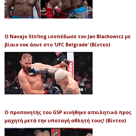
Ο Navajo Stirling ισοπέδωσε τον Jan Blachowicz με
βίαιο νοκ άουτ στο ‘UFC Belgrade’ (Βίντεο)
Ο προπονητής του GSP κινήθηκε απειλητικά προς
μαχητή μετά την υποταγή αθλητή τους! (Βίντεο)