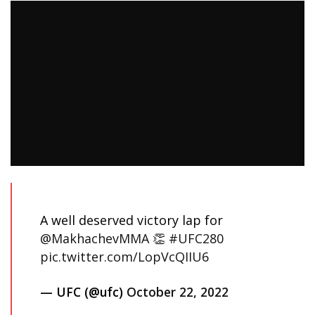
A well deserved victory lap for
@MakhachevMMA
👏
#UFC280
pic.twitter.com/LopVcQIIU6
— UFC (@ufc)
October 22, 2022