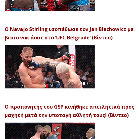
Ο Navajo Stirling ισοπέδωσε τον Jan Blachowicz με
βίαιο νοκ άουτ στο ‘UFC Belgrade’ (Βίντεο)
Ο προπονητής του GSP κινήθηκε απειλητικά προς
μαχητή μετά την υποταγή αθλητή τους! (Βίντεο)