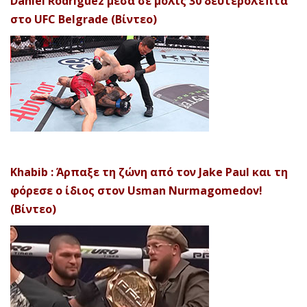
Daniel Rodriguez μέσα σε μόλις 30 δευτερόλεπτα
στο UFC Belgrade (Βίντεο)
Khabib : Άρπαξε τη ζώνη από τον Jake Paul και τη
φόρεσε ο ίδιος στον Usman Nurmagomedov!
(Βίντεο)