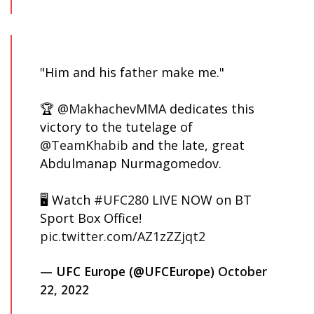
"Him and his father make me."
🏆
@MakhachevMMA
dedicates this
victory to the tutelage of
@TeamKhabib
and the late, great
Abdulmanap Nurmagomedov.
🖥️ Watch
#UFC280
LIVE NOW on BT
Sport Box Office!
pic.twitter.com/AZ1zZZjqt2
— UFC Europe (@UFCEurope)
October
22, 2022