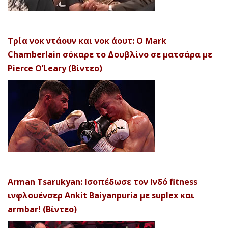
Τρία νοκ ντάουν και νοκ άουτ: Ο Mark
Chamberlain σόκαρε το Δουβλίνο σε ματσάρα με
Pierce O’Leary (Βίντεο)
Arman Tsarukyan: Ισοπέδωσε τον Ινδό fitness
ινφλουένσερ Ankit Baiyanpuria με suplex και
armbar! (Βίντεο)