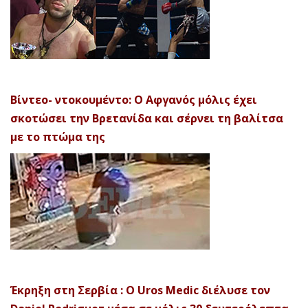
Βίντεο- ντοκουμέντο: Ο Αφγανός μόλις έχει
σκοτώσει την Βρετανίδα και σέρνει τη βαλίτσα
με το πτώμα της
Έκρηξη στη Σερβία : Ο Uros Medic διέλυσε τον