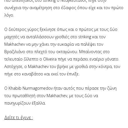
Πιο απειλητικός στο striking ο Νταγκεστανός πήγε στην
συνέχεια την αναμέτρηση στο έδαφος όπου είχε και τον πρώτο
λόγο.
Ο δεύτερος γύρος ξεκίνησε όπως και ο πρώτος με τους δύο
μαχητές να ανταλλάσσουν γροθιές στο striking και τον
Makhachev να μην χάνει την ευκαιρία να παλέψει τον
Βραζιλιάνο στο πλεχτό του οκταγώνου. Μπαίνοντας στο
τελευταίο δίλεπτο ο Oliveira πήγε να περάσει εναέριο γόνατο.
Αστόχησε, ο Makhachev τον βρήκε με γροθιά στην κόντρα, τον
πήγε στο καναβάτσο και εκεί τον έπνιξε.
Ο Khabib Nurmagomedov ήταν αυτός που πέρασε την ζώνη
του πρωταθλητή στον Makhachev, με τους δύο να
πανηγυρίζουν έξαλλα.
Δείτε τι έγινε :