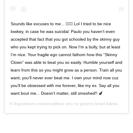
Sounds like excuses to me... 🤷🏾‍♂️ Lol I tried to be nice
lowkey, in case he was suicidal. Paulo you haven’t even
accepted that fact that you got schooled by the skinny guy
who you kept trying to pick on. Now I’m a bully, but at least
I’m nice. Your fragile ego cannot fathom how this “Skinny
Clown” was able to beat you so easily. Humble yourself and
learn from this so you might grow as a person. Train all you
want, you’ll never ever beat me. I own your mind now cuz
you’ll be obsessed with me forever, like my ex. Say all you
want bout me... Doesn’t matter, still smeshed!! 🍆
Η δημοσίευση κοινοποιήθηκε από το χρήστη
Israel Adesanya
(@st