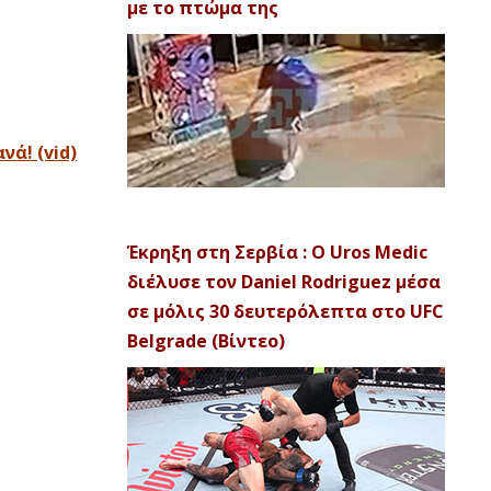
με το πτώμα της
ά! (vid)
Έκρηξη στη Σερβία : Ο Uros Medic
διέλυσε τον Daniel Rodriguez μέσα
σε μόλις 30 δευτερόλεπτα στο UFC
Belgrade (Βίντεο)