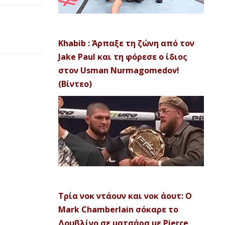
Khabib : Άρπαξε τη ζώνη από τον
Jake Paul και τη φόρεσε ο ίδιος
στον Usman Nurmagomedov!
(Βίντεο)
Τρία νοκ ντάουν και νοκ άουτ: Ο
Mark Chamberlain σόκαρε το
Δουβλίνο σε ματσάρα με Pierce