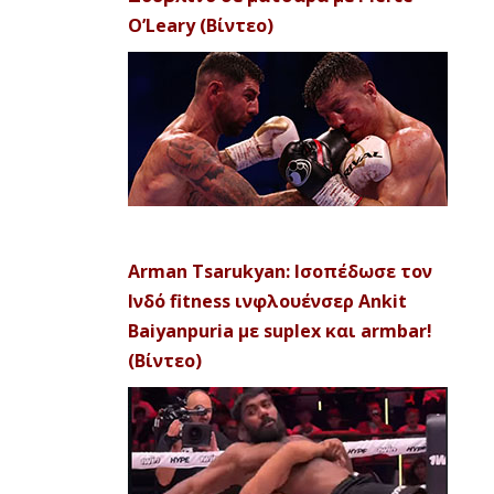
O’Leary (Βίντεο)
Arman Tsarukyan: Ισοπέδωσε τον
Ινδό fitness ινφλουένσερ Ankit
Baiyanpuria με suplex και armbar!
(Βίντεο)