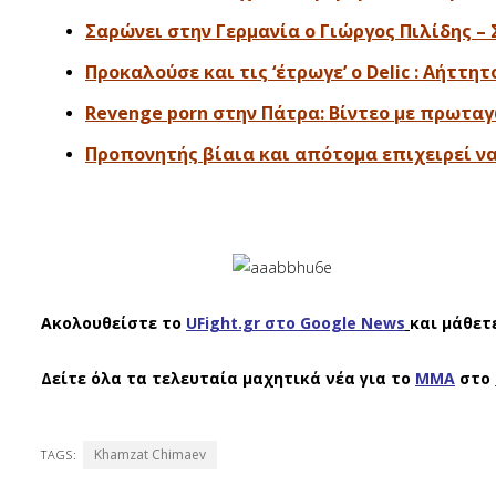
Σαρώνει στην Γερμανία ο Γιώργος Πιλίδης – 
Προκαλούσε και τις ‘έτρωγε’ ο Delic : Αήττη
Revenge porn στην Πάτρα: Βίντεο με πρωτα
Προπονητής βίαια και απότομα επιχειρεί να 
Ακολουθείστε το
UFight.gr στο Google News
και μάθετ
Δείτε όλα τα τελευταία μαχητικά νέα για το
ΜΜΑ
στο
Khamzat Chimaev
TAGS: