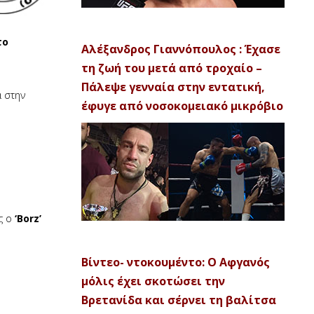
το
Αλέξανδρος Γιαννόπουλος : Έχασε
τη ζωή του μετά από τροχαίο –
Πάλεψε γενναία στην εντατική,
α στην
έφυγε από νοσοκομειακό μικρόβιο
ς ο
‘Borz’
Βίντεο- ντοκουμέντο: Ο Αφγανός
μόλις έχει σκοτώσει την
Βρετανίδα και σέρνει τη βαλίτσα