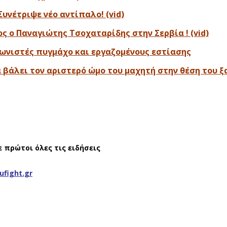
Συνέτριψε νέο αντίπαλο! (vid)
τος ο Παναγιώτης Τσοχαταρίδης στην Σερβία ! (vid)
γωνιστές πυγμάχο και εργαζομένους εστίασης
βάλει τον αριστερό ώμο του μαχητή στην θέση του ξαν
ε πρώτοι όλες τις ειδήσεις
ufight.gr