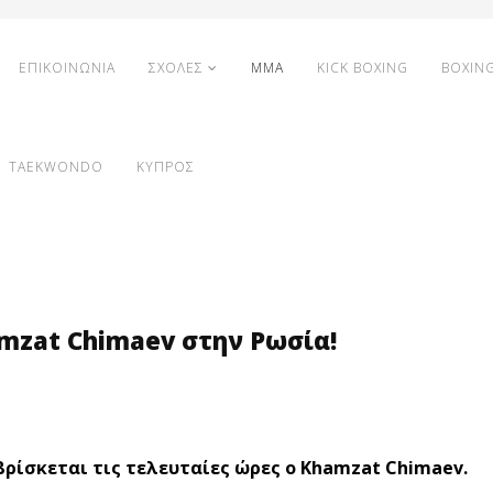
ΕΠΙΚΟΙΝΩΝΙΑ
ΣΧΟΛΕΣ
MMA
KICK BOXING
BOXIN
TAEKWONDO
ΚΥΠΡΟΣ
mzat Chimaev στην Ρωσία!
ρίσκεται τις τελευταίες ώρες ο Khamzat Chimaev.