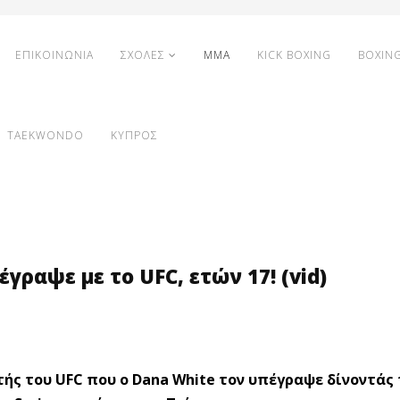
ΕΠΙΚΟΙΝΩΝΙΑ
ΣΧΟΛΕΣ
MMA
KICK BOXING
BOXIN
TAEKWONDO
ΚΥΠΡΟΣ
γραψε με το UFC, ετών 17! (vid)
ητής του UFC που ο Dana White τον υπέγραψε δίνοντάς 