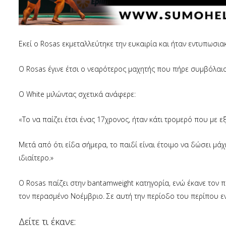
Εκεί ο Rosas εκμεταλλεύτηκε την ευκαιρία και ήταν εντυπωσ
Ο Rosas έγινε έτσι ο νεαρότερος μαχητής που πήρε συμβόλαι
O White μιλώντας σχετικά ανάφερε:
«Το να παίζει έτσι ένας 17χρονος, ήταν κάτι τρομερό που με ε
Μετά από ότι είδα σήμερα, το παιδί είναι έτοιμο να δώσει μά
ιδιαίτερο.»
Ο Rosas παίζει στην bantamweight κατηγορία, ενώ έκανε τον π
τον περασμένο Νοέμβριο. Σε αυτή την περίοδο του περίπου εν
Δείτε τι έκανε: