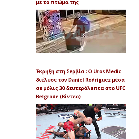
με το πτώμα της
Έκρηξη στη Σερβία : Ο Uros Medic
διέλυσε τον Daniel Rodriguez μέσα
σε μόλις 30 δευτερόλεπτα στο UFC
Belgrade (Βίντεο)