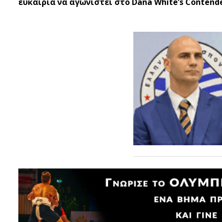
ευκαιρία να αγωνιστεί στο Dana White’s Contender