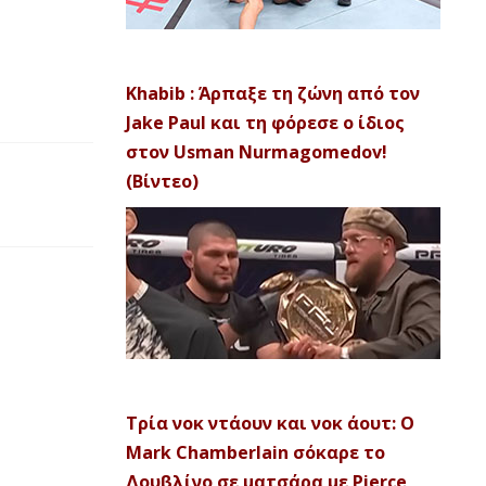
Khabib : Άρπαξε τη ζώνη από τον
Jake Paul και τη φόρεσε ο ίδιος
στον Usman Nurmagomedov!
(Βίντεο)
Τρία νοκ ντάουν και νοκ άουτ: Ο
Mark Chamberlain σόκαρε το
Δουβλίνο σε ματσάρα με Pierce