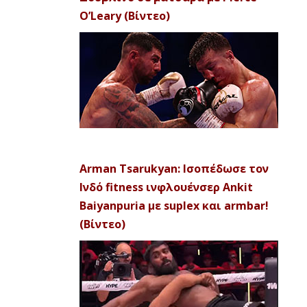
O’Leary (Βίντεο)
Arman Tsarukyan: Ισοπέδωσε τον
Ινδό fitness ινφλουένσερ Ankit
Baiyanpuria με suplex και armbar!
(Βίντεο)