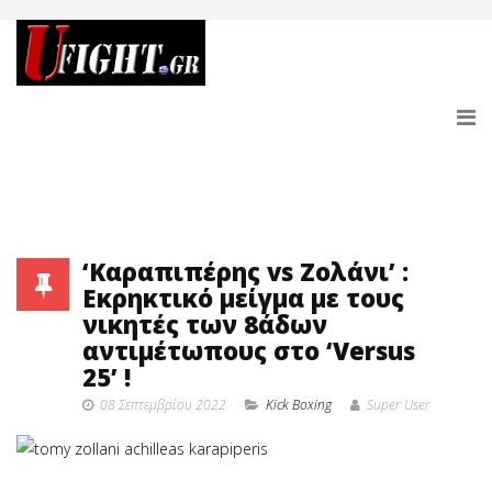
‘Καραπιπέρης vs Ζολάνι’ :
Εκρηκτικό μείγμα με τους
νικητές των 8άδων
αντιμέτωπους στο ‘Versus
25’ !
08 Σεπτεμβρίου 2022
Κick Boxing
Super User