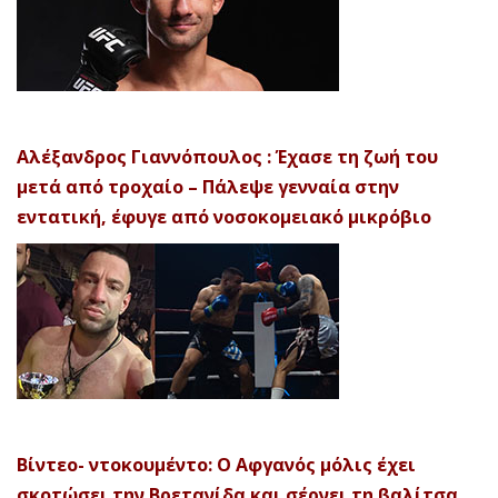
Αλέξανδρος Γιαννόπουλος : Έχασε τη ζωή του
μετά από τροχαίο – Πάλεψε γενναία στην
εντατική, έφυγε από νοσοκομειακό μικρόβιο
Βίντεο- ντοκουμέντο: Ο Αφγανός μόλις έχει
σκοτώσει την Βρετανίδα και σέρνει τη βαλίτσα