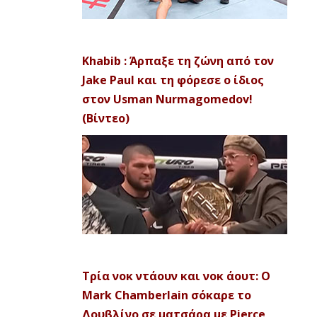
Khabib : Άρπαξε τη ζώνη από τον
Jake Paul και τη φόρεσε ο ίδιος
στον Usman Nurmagomedov!
(Βίντεο)
Τρία νοκ ντάουν και νοκ άουτ: Ο
Mark Chamberlain σόκαρε το
Δουβλίνο σε ματσάρα με Pierce