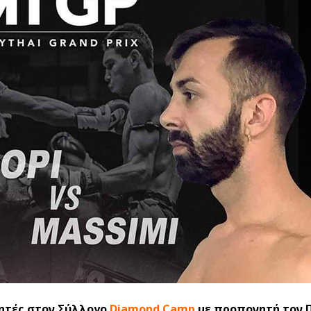
λητές στον Σύλλογο
Diamond Camp
με προπονητή τον 