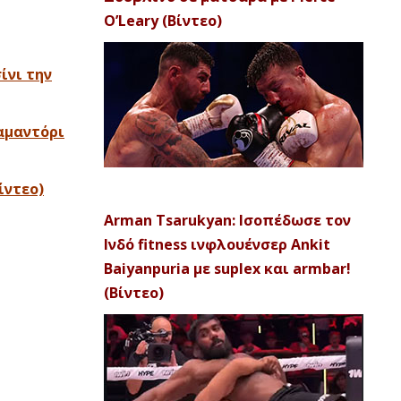
O’Leary (Βίντεο)
ίνι την
Ραμαντόρι
ίντεο)
Arman Tsarukyan: Ισοπέδωσε τον
Ινδό fitness ινφλουένσερ Ankit
Baiyanpuria με suplex και armbar!
(Βίντεο)