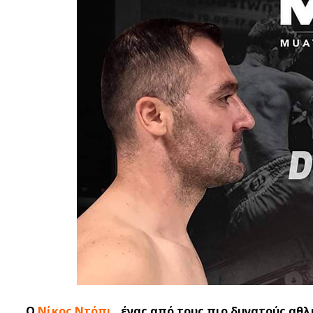
Ο
Νίκος Ντόπι
, ένας από τους πιο δυνατούς αθ