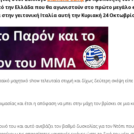
 την Ελλάδα που θα αγωνιστούν στο πρώτο μεγάλο 
α στην γειτονική Ιταλία αυτή την Κυριακή 24 Οκτωβρίο
κό μαχητικό show τελευταία στιγμή και δίχως δεύτερη σκέψη είπε τ
μασίας και έτσι η απόφαση να μπει στην μάχη τον βρίσκει σε μια κ
οινό του και αυτό ανεβάζει τον βαθμό δυσκολίας για τον Ντόπι πο
αρέχουν τις απαραίτητες μαχητικές εικόνες ώστε το δικό του χέρι σ