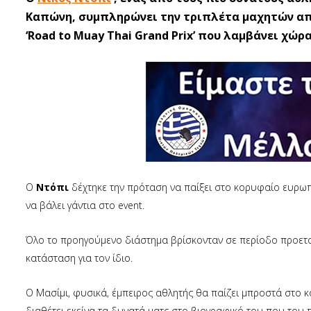
Καπώνη, συμπληρώνει την τριπλέτα μαχητών από
‘Road to Muay Thai Grand Prix’ που λαμβάνει χώρ
Ο
Ντόπι
δέχτηκε την πρόταση να παίξει στο κορυφαίο ευρωπαϊ
να βάλει γάντια στο event.
Όλο το προηγούμενο διάστημα βρίσκονταν σε περίοδο προετοι
κατάσταση για τον ίδιο.
Ο Μασίμι, φυσικά, έμπειρος αθλητής θα παίζει μπροστά στο κ
διαθέτει εκείνα τα δυνατά ματς στο βιογραφικό του που του π