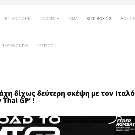
ΕΠΙΚΟΙΝΩΝΙΑ
ΣΧΟΛΕΣ
MMA
KICK BOXING
BOXIN
TAEKWONDO
ΚΥΠΡΟΣ
μάχη δίχως δεύτερη σκέψη με τον Ιταλό
Thai GP’ !