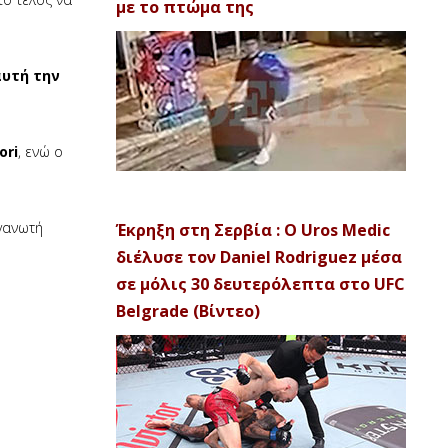
με το πτώμα της
αυτή την
ori
, ενώ ο
ργανωτή
Έκρηξη στη Σερβία : Ο Uros Medic
διέλυσε τον Daniel Rodriguez μέσα
σε μόλις 30 δευτερόλεπτα στο UFC
Belgrade (Βίντεο)