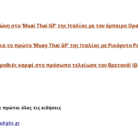
η στο ‘Muai Thai GP’ της Ιταλίας με τον έμπειρο Ορσ
ια το πρώτο ‘Muay Thai GP’ της Ιταλίας με Ρικάρντο 
 γροθιές καρφί στο πρόσωπο τελείωσε τον Βρετανό! (β
ε πρώτοι όλες τις ειδήσεις
ufight.gr