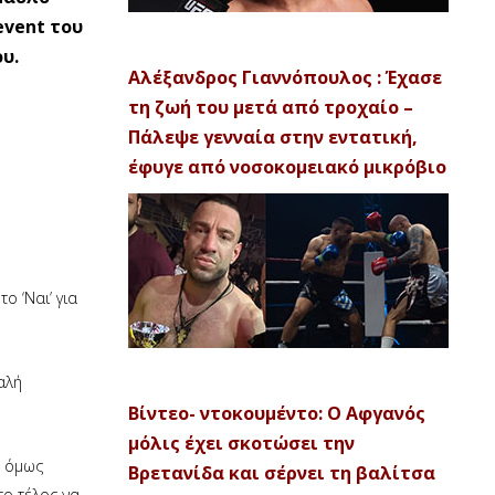
event του
υ.
Αλέξανδρος Γιαννόπουλος : Έχασε
τη ζωή του μετά από τροχαίο –
Πάλεψε γενναία στην εντατική,
έφυγε από νοσοκομειακό μικρόβιο
ο ‘Ναι’ για
αλή
Βίντεο- ντοκουμέντο: Ο Αφγανός
μόλις έχει σκοτώσει την
υ όμως
Βρετανίδα και σέρνει τη βαλίτσα
το τέλος να