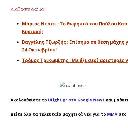
Διαβάστε ακόμα :
Μάριος Ντάπι : Το θωρηκτό του Παύλου Καπών
Κυριακή!
Βαγγέλης Τζωρζής : Επίσημα σε θέση μάχης γ
24 Οκτωβρίου!
Τρόμος Τρικωμίτης : Με έξι σερί αριστερές
Ακολουθείστε το
UFight.gr στο Google News
και μάθετ
Δείτε όλα τα τελευταία μαχητικά νέα για το
ΜΜΑ
στο