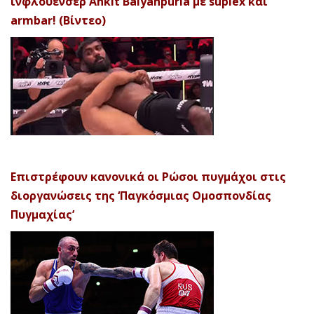
ινφλουένσερ Ankit Baiyanpuria με suplex και
armbar! (Βίντεο)
Επιστρέφουν κανονικά οι Ρώσοι πυγμάχοι στις
διοργανώσεις της ‘Παγκόσμιας Ομοσπονδίας
Πυγμαχίας’