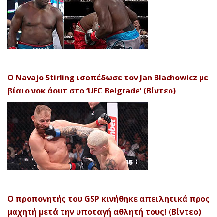
Ο Navajo Stirling ισοπέδωσε τον Jan Blachowicz με
βίαιο νοκ άουτ στο ‘UFC Belgrade’ (Βίντεο)
Ο προπονητής του GSP κινήθηκε απειλητικά προς
μαχητή μετά την υποταγή αθλητή τους! (Βίντεο)