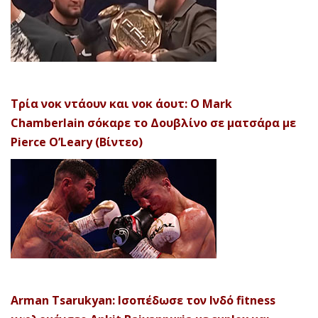
Τρία νοκ ντάουν και νοκ άουτ: Ο Mark
Chamberlain σόκαρε το Δουβλίνο σε ματσάρα με
Pierce O’Leary (Βίντεο)
Arman Tsarukyan: Ισοπέδωσε τον Ινδό fitness