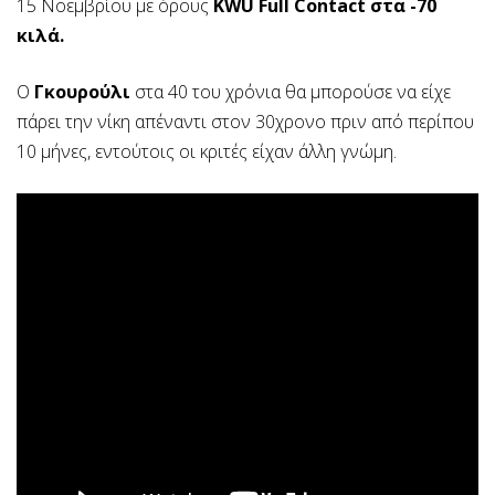
15 Νοεμβρίου με όρους
KWU Full Contact στα -70
κιλά.
Ο
Γκουρούλι
στα 40 του χρόνια θα μπορούσε να είχε
πάρει την νίκη απέναντι στον 30χρονο πριν από περίπου
10 μήνες, εντούτοις οι κριτές είχαν άλλη γνώμη.