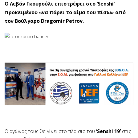
Ο Λεβάν Γκουρούλι επιστρέφει στο ‘Senshi’
προκειμένου «να πάρει το αίμα του πίσω» από
τον Βούλγαρο Dragomir Petrov.
Ο αγώνας τους θα γίνει στο πλαίσιο του
‘Senshi 19’
στις