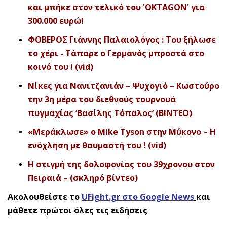
και μπήκε στον τελικό του 'OKTAGON' για
300.000 ευρώ!
ΦΟΒΕΡΟΣ Γιάννης Παλαιολόγος : Του ξήλωσε
το χέρι - Τάπαρε ο Γερμανός μπροστά στο
κοινό του ! (vid)
Νίκες για Νανιτζανιάν – Ψυχογιό – Κωστούρο
την 3η μέρα του διεθνούς τουρνουά
πυγμαχίας ‘Βασίλης Τόπαλος’ (BINTEO)
«Μεράκλωσε» ο Mike Tyson στην Μύκονο – Η
ενόχληση με θαυμαστή του ! (vid)
Η στιγμή της δολοφονίας του 39χρονου στον
Πειραιά – (σκληρό βίντεο)
Ακολουθείστε το
UFight.gr στο Google News
και
μάθετε πρώτοι όλες τις ειδήσεις