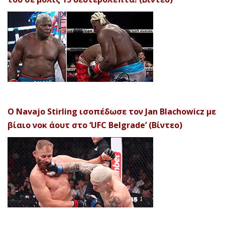
Ο Navajo Stirling ισοπέδωσε τον Jan Blachowicz με
βίαιο νοκ άουτ στο ‘UFC Belgrade’ (Βίντεο)