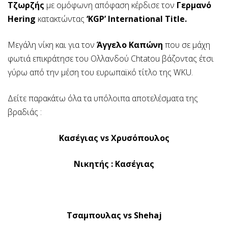
Τζωρζής
με ομόφωνη απόφαση κέρδισε τον
Γερμανό
Hering
κατακτώντας
‘KGP’ International Title.
Μεγάλη νίκη και για τον
Άγγελο Καπώνη
που σε μάχη
φωτιά επικράτησε του Ολλανδού Chtatou βάζοντας έτσι
γύρω από την μέση του ευρωπαϊκό τίτλο της WKU.
Δείτε παρακάτω όλα τα υπόλοιπα αποτελέσματα της
βραδιάς :
Κασέγιας vs Χρυσόπουλος
Νικητής : Κασέγιας
Τσαμπουλας vs Shehaj