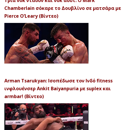
Τρία νοκ ντάουν και νοκ άουτ: Ο Mark
Chamberlain σόκαρε το Δουβλίνο σε ματσάρα με
Pierce O’Leary (Βίντεο)
Arman Tsarukyan: Ισοπέδωσε τον Ινδό fitness
ινφλουένσερ Ankit Baiyanpuria με suplex και
armbar! (Βίντεο)