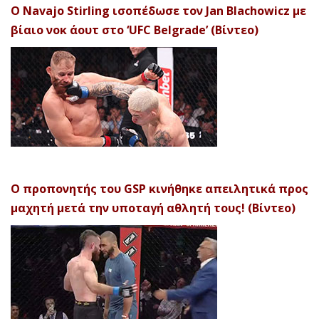
Ο Navajo Stirling ισοπέδωσε τον Jan Blachowicz με
βίαιο νοκ άουτ στο ‘UFC Belgrade’ (Βίντεο)
Ο προπονητής του GSP κινήθηκε απειλητικά προς
μαχητή μετά την υποταγή αθλητή τους! (Βίντεο)