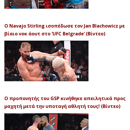
Ο Navajo Stirling ισοπέδωσε τον Jan Blachowicz με
βίαιο νοκ άουτ στο ‘UFC Belgrade’ (Βίντεο)
Ο προπονητής του GSP κινήθηκε απειλητικά προς
μαχητή μετά την υποταγή αθλητή τους! (Βίντεο)