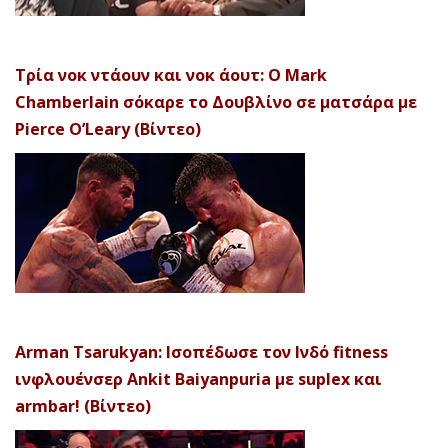
Τρία νοκ ντάουν και νοκ άουτ: Ο Mark
Chamberlain σόκαρε το Δουβλίνο σε ματσάρα με
Pierce O’Leary (Βίντεο)
Arman Tsarukyan: Ισοπέδωσε τον Ινδό fitness
ινφλουένσερ Ankit Baiyanpuria με suplex και
armbar! (Βίντεο)