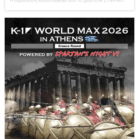
Η δημοσίευση κοινοποιήθηκε από το χρήστη ΑΓΣ ΠΕΡΙΚΛΗΣ (@periklis_fight_academy)