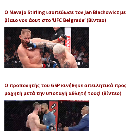
Ο Navajo Stirling ισοπέδωσε τον Jan Blachowicz με
βίαιο νοκ άουτ στο ‘UFC Belgrade’ (Βίντεο)
Ο προπονητής του GSP κινήθηκε απειλητικά προς
μαχητή μετά την υποταγή αθλητή τους! (Βίντεο)