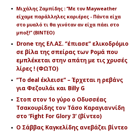
Μιχάλης Ζαμπίδης : ‘’Με τον Mayweather
είχαμε παράλληλες καριέρες - Πάντα είχα
στο μυαλό τι θα γινόταν αν είχα πάει στο
μποξ!’’ (ΒΙΝΤΕΟ)
Drone της ΕΛ.ΑΣ. ‘’έπιασε’’ ελικοδρόμιο
σε βίλα της σπείρας των Ρομά που
εμπλέκεται στην απάτη με τις χρυσές
λίρες ! (ΦΩΤΟ)
‘’Το deal έκλεισε’’ – Έρχεται η ρεβάνς
για Φεζουλάι και Billy G
Στοπ στον 1ο γύρο ο Οδυσσέας
Τσακουρίδης τον Τάσο Καραγιαννίδη
στο ‘Fight For Glory 3’ (βίντεο)
O Σάββας Καγκελίδης ανεβάζει βίντεο