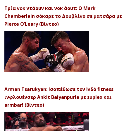
Τρία νοκ ντάουν και νοκ άουτ: Ο Mark
Chamberlain σόκαρε το Δουβλίνο σε ματσάρα με
Pierce O’Leary (Βίντεο)
Arman Tsarukyan: Ισοπέδωσε τον Ινδό fitness
ινφλουένσερ Ankit Baiyanpuria με suplex και
armbar! (Βίντεο)