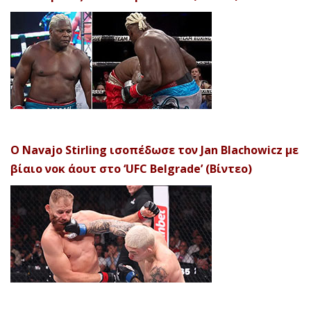
Ο Navajo Stirling ισοπέδωσε τον Jan Blachowicz με
βίαιο νοκ άουτ στο ‘UFC Belgrade’ (Βίντεο)