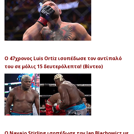
Ο 47χρονος Luis Ortiz ισοπέδωσε τον αντίπαλό
του σε μόλις 15 δευτερόλεπτα! (Βίντεο)
Ο Navajo Stirling ισοπέδωσε τον Jan Blachowicz με