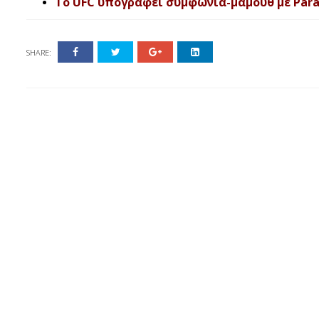
Το UFC υπογράφει συμφωνία-μαμούθ με Param
SHARE: