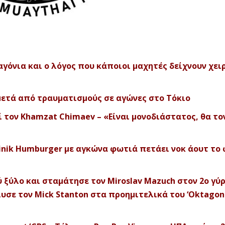
αγόνια και ο λόγος που κάποιοι μαχητές δείχνουν χει
μετά από τραυματισμούς σε αγώνες στο Τόκιο
ί τον Khamzat Chimaev – «Είναι μονοδιάστατος, θα το
nik Humburger με αγκώνα φωτιά πετάει νοκ άουτ το
 ξύλο και σταμάτησε τον Miroslav Mazuch στον 2ο γύρο
υσε τον Mick Stanton στα προημιτελικά του ‘Oktagon 