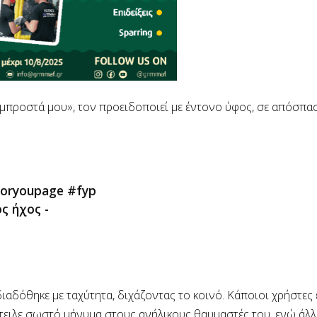
ς μπροστά μου», τον προειδοποιεί με έντονο ύφος, σε απόσπ
oryoupage
#fyp
 ήχος -
διαδόθηκε με ταχύτητα, διχάζοντας το κοινό. Κάποιοι χρήστες
στειλε σωστό μήνυμα στους ανήλικους θαυμαστές του, ενώ άλλ