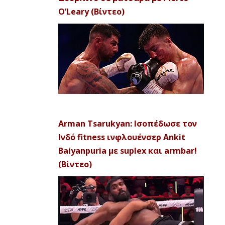
O’Leary (Βίντεο)
Arman Tsarukyan: Ισοπέδωσε τον
Ινδό fitness ινφλουένσερ Ankit
Baiyanpuria με suplex και armbar!
(Βίντεο)