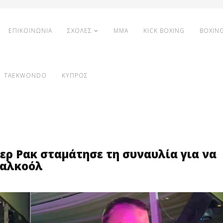
ΕΠΙΚΟΙΝΩΝΙΑ
ΣΧΟΛΕΣ
MMA
KICK BOXING
BOXIN
TAEKWONDO
ΚΥΠΡΟΣ
περ Ρακ σταμάτησε τη συναυλία για να
 αλκοόλ