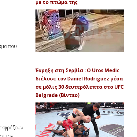
με το πτώμα της
ασμα που
Έκρηξη στη Σερβία : Ο Uros Medic
διέλυσε τον Daniel Rodriguez μέσα
σε μόλις 30 δευτερόλεπτα στο UFC
Belgrade (Βίντεο)
 εκφράζουν
οι τον