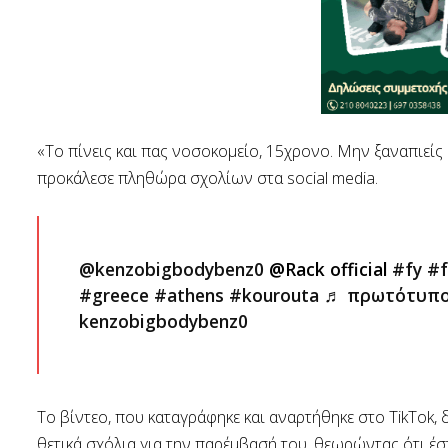
«Το πίνεις και πας νοσοκομείο, 15χρονο. Μην ξαναπιεί
προκάλεσε πληθώρα σχολίων στα social media.
@kenzobigbodybenz0
@Rack official
#fy
#f
#greece
#athens
#kourouta
♬ πρωτότυπος
kenzobigbodybenz0
Το βίντεο, που καταγράφηκε και αναρτήθηκε στο TikTok, 
θετικά σχόλια για την παρέμβασή του, θεωρώντας ότι έ