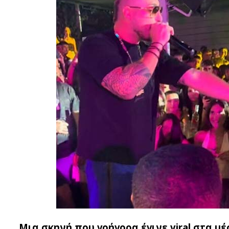
Μια σκηνή που γρήγορα έγινε viral στα 