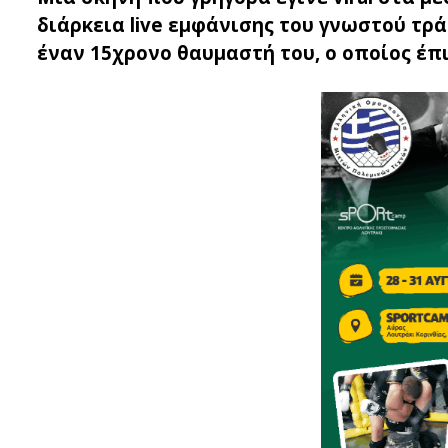
διάρκεια live εμφάνισης του γνωστού τρ
έναν 15χρονο θαυμαστή του, ο οποίος έπ