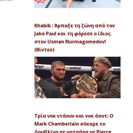
Khabib : Άρπαξε τη ζώνη από τον
Jake Paul και τη φόρεσε ο ίδιος
στον Usman Nurmagomedov!
(Βίντεο)
Τρία νοκ ντάουν και νοκ άουτ: Ο
Mark Chamberlain σόκαρε το
Δουβλίνο σε ματσάρα με Pierce