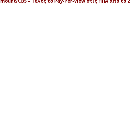
ount/CBS – Τέλος το Pay-Per-View στις ΗΠΑ από το 2