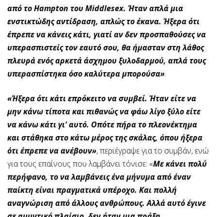
από το Hampton του Middlesex. Ήταν απλά μια
ενστικτώδης αντίδραση, απλώς το έκανα. Ήξερα ότι
έπρεπε να κάνεις κάτι, γιατί αν δεν προσπαθούσες να
υπερασπιστείς τον εαυτό σου, θα ήμασταν στη λάθος
πλευρά ενός αρκετά άσχημου ξυλοδαρμού, απλά τους
υπερασπίστηκα όσο καλύτερα μπορούσα»
.
«Ήξερα ότι κάτι επρόκειτο να συμβεί. Ήταν είτε να
μην κάνω τίποτα και πιθανώς να φάω λίγο ξύλο είτε
να κάνω κάτι γι' αυτό. Οπότε πήρα το πλεονέκτημα
και στάθηκα στο κάτω μέρος της σκάλας, όπου ήξερα
ότι έπρεπε να ανέβουν»
, περιέγραψε για το συμβάν, ενώ
για τους επαίνους που λαμβάνει τόνισε: «
Με κάνει πολύ
περήφανο, το να λαμβάνεις ένα μήνυμα από έναν
παίκτη είναι πραγματικά υπέροχο. Και πολλή
αναγνώριση από άλλους ανθρώπους. Αλλά αυτό έγινε
σε αμυντικό πλαίσιο, δεν ήταν μια πράξη