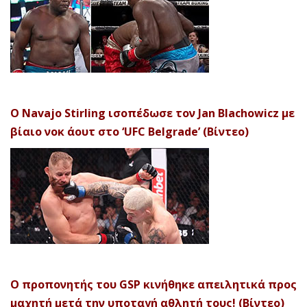
Ο Navajo Stirling ισοπέδωσε τον Jan Blachowicz με
βίαιο νοκ άουτ στο ‘UFC Belgrade’ (Βίντεο)
Ο προπονητής του GSP κινήθηκε απειλητικά προς
μαχητή μετά την υποταγή αθλητή τους! (Βίντεο)