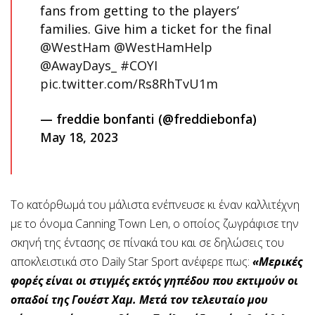
fans from getting to the players’
families. Give him a ticket for the final
@WestHam
@WestHamHelp
@AwayDays_
#COYI
pic.twitter.com/Rs8RhTvU1m
— freddie bonfanti (@freddiebonfa)
May 18, 2023
Το κατόρθωμά του μάλιστα ενέπνευσε κι έναν καλλιτέχνη
με το όνομα Canning Town Len, ο οποίος ζωγράφισε την
σκηνή της έντασης σε πίνακά του και σε δηλώσεις του
αποκλειστικά στο Daily Star Sport ανέφερε πως:
«Μερικές
φορές είναι οι στιγμές εκτός γηπέδου που εκτιμούν οι
οπαδοί της Γουέστ Χαμ. Μετά τον τελευταίο μου