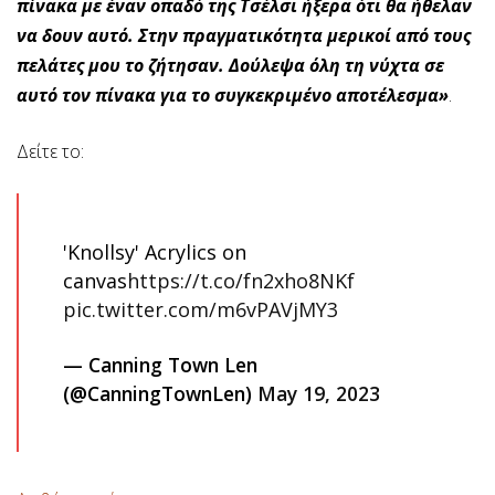
πίνακα με έναν οπαδό της Τσέλσι ήξερα ότι θα ήθελαν
να δουν αυτό. Στην πραγματικότητα μερικοί από τους
πελάτες μου το ζήτησαν. Δούλεψα όλη τη νύχτα σε
αυτό τον πίνακα για το συγκεκριμένο αποτέλεσμα»
.
Δείτε το:
'Knollsy' Acrylics on
canvas
https://t.co/fn2xho8NKf
pic.twitter.com/m6vPAVjMY3
— Canning Town Len
(@CanningTownLen)
May 19, 2023