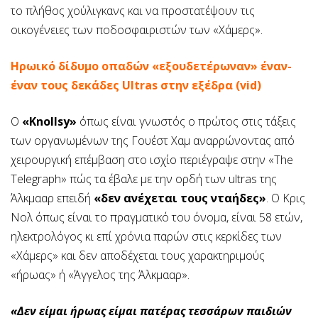
το πλήθος χούλιγκανς και να προστατέψουν τις
οικογένειες των ποδοσφαιριστών των «Χάμερς».
Ηρωικό δίδυμο οπαδών «εξουδετέρωναν» έναν-
έναν τους δεκάδες Ultras στην εξέδρα (vid)
Ο
«Knollsy»
όπως είναι γνωστός ο πρώτος στις τάξεις
των οργανωμένων της Γουέστ Χαμ αναρρώνοντας από
χειρουργική επέμβαση στο ισχίο περιέγραψε στην «The
Telegraph» πώς τα έβαλε με την ορδή των ultras της
Άλκμααρ επειδή
«δεν ανέχεται τους νταήδες»
. Ο Κρις
Νολ όπως είναι το πραγματικό του όνομα, είναι 58 ετών,
ηλεκτρολόγος κι επί χρόνια παρών στις κερκίδες των
«Χάμερς» και δεν αποδέχεται τους χαρακτηριμούς
«ήρωας» ή «Άγγελος της Άλκμααρ».
«Δεν είμαι ήρωας είμαι πατέρας τεσσάρων παιδιών