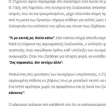
Ο 21χρονος αφού περιέγραψε στο δικαστήριο όσα έγιναν το μ
Θ. Γαζή, στη Χαριλάου, στη συνέχεια της διαδικασίας απάντησ
νεαρός, που αν και τραυματισμένος, μέχρι τελευταία στιγμή 
από τη μανία των δραστών, σήμερα στάθηκε για πολλές ώρες 
δολοφονία του κολλητού του φίλου και τόνισε πως δέχθηκαν
"Τι με κοιτάς ρε; Κοίτα κάτω"
, είπε κάποια στιγμή απευθυνόμ
Κατά τη διάρκεια της ακροαματικής διαδικασίας, ο κολλητός 
αναπνοής, όταν σηκώθηκαν όρθιοι καθ' υπόδειξιν των συνηγό
αναγνωρίζει. Όταν του ζητήθηκε για τέταρτη φορά, να κοιτάξε
"Σας παρακαλώ, δεν αντέχω άλλο".
Απατώντας στις ερωτήσεις των συνηγόρων υπεράσπισης, ο 21
οργανωμένη επίθεση εις βάρους τους με μοναδικό σκοπό να σ
ένα λεπτό αργότερα, χωρίς να αφαιρέσουν και τη δικιά του ζ
κάνουνε;"
.
Ο μάρτυρας ανέφερε στη κατάθεσή του ότι οι κατηγορούμενοι