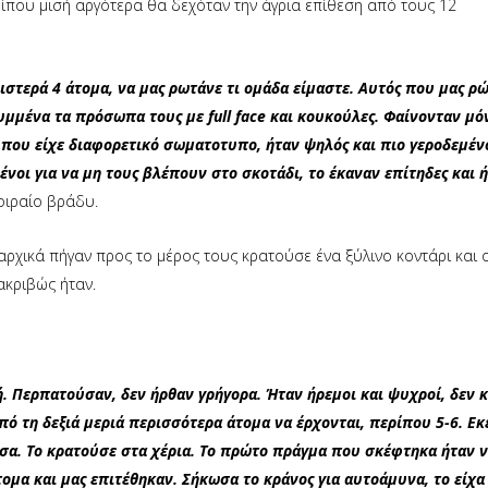
ερίπου μισή αργότερα θα δεχόταν την άγρια επίθεση από τους 12
ιστερά 4 άτομα, να μας ρωτάνε τι ομάδα είμαστε. Αυτός που μας ρώ
υμμένα τα πρόσωπα τους με full face και κουκούλες. Φαίνονταν μό
ς που είχε διαφορετικό σωματοτυπο, ήταν ψηλός και πιο γεροδεμέ
ένοι για να μη τους βλέπουν στο σκοτάδι, το έκαναν επίτηδες και 
μοιραίο βράδυ.
ρχικά πήγαν προς το μέρος τους κρατούσε ένα ξύλινο κοντάρι και 
ακριβώς ήταν.
μή. Περπατούσαν, δεν ήρθαν γρήγορα. Ήταν ήρεμοι και ψυχροί, δεν 
ό τη δεξιά μεριά περισσότερα άτομα να έρχονται, περίπου 5-6. Εκ
ωσα. Το κρατούσε στα χέρια. Το πρώτο πράγμα που σκέφτηκα ήταν 
ομα και μας επιτέθηκαν. Σήκωσα το κράνος για αυτοάμυνα, το είχα