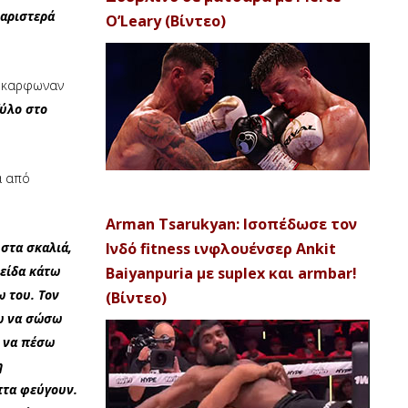
 αριστερά
O’Leary (Βίντεο)
ν καρφωναν
ξύλο στο
α από
Arman Tsarukyan: Ισοπέδωσε τον
στα σκαλιά,
Ινδό fitness ινφλουένσερ Ankit
 είδα κάτω
Baiyanpuria με suplex και armbar!
ω του. Τον
(Βίντεο)
ω να σώσω
α να πέσω
η
πτα φεύγουν.