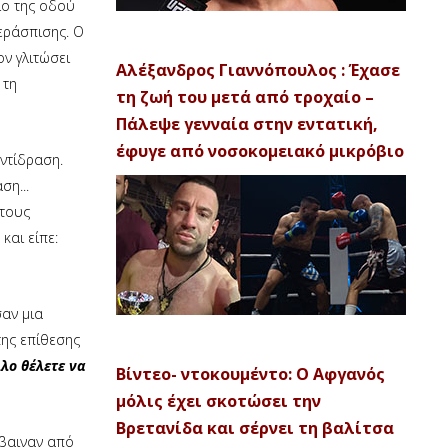
ιο της οδού
περάσπισης. Ο
ον γλιτώσει
Αλέξανδρος Γιαννόπουλος : Έχασε
 τη
τη ζωή του μετά από τροχαίο –
Πάλεψε γενναία στην εντατική,
έφυγε από νοσοκομειακό μικρόβιο
ντίδραση.
ση...
 τους
και είπε:
αν μια
της επίθεσης
λλο θέλετε να
Βίντεο- ντοκουμέντο: Ο Αφγανός
μόλις έχει σκοτώσει την
Βρετανίδα και σέρνει τη βαλίτσα
έβαιναν από