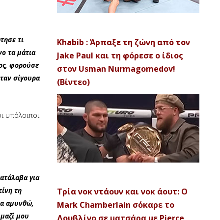
τησε τι
Khabib : Άρπαξε τη ζώνη από τον
νο τα μάτια
Jake Paul και τη φόρεσε ο ίδιος
νος, φορούσε
στον Usman Nurmagomedov!
ήταν σίγουρα
(Βίντεο)
οι υπόλοιποι
κατάλαβα για
είνη τη
Τρία νοκ ντάουν και νοκ άουτ: Ο
να αμυνθώ,
Mark Chamberlain σόκαρε το
 μαζί μου
Δουβλίνο σε ματσάρα με Pierce