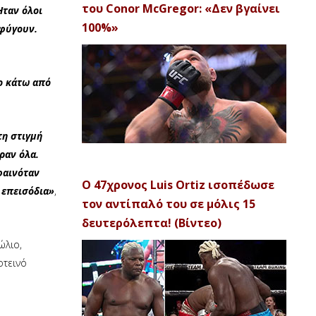
του Conor McGregor: «Δεν βγαίνει
Ήταν όλοι
100%»
 φύγουν.
ο κάτω από
τη στιγμή
ραν όλα.
 φαινόταν
Ο 47χρονος Luis Ortiz ισοπέδωσε
 επεισόδια»
,
τον αντίπαλό του σε μόλις 15
δευτερόλεπτα! (Βίντεο)
ώλιο,
οτεινό