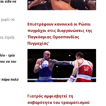
αι είδα να
 χωρίς να
Επιστρέφουν κανονικά οι Ρώσοι
πυγμάχοι στις διοργανώσεις της
‘Παγκόσμιας Ομοσπονδίας
α, έτρεξε
Πυγμαχίας’
ύο - τρία
μου να του
ε πάρα πολύ
Γιατρός αμφισβητεί τη
σοβαρότητα του τραυματισμού