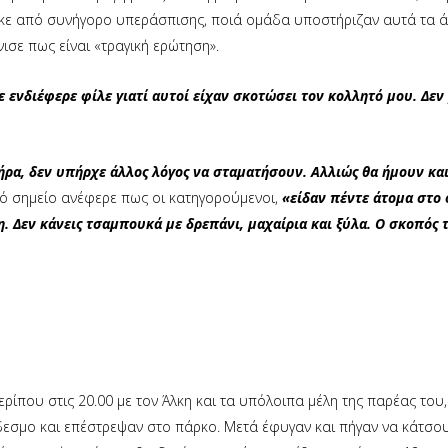
ηκε από συνήγορο υπεράσπισης, ποιά ομάδα υποστήριζαν αυτά τα ά
νισε πως είναι «τραγική ερώτηση».
ε ενδιέφερε φίλε γιατί αυτοί είχαν σκοτώσει τον κολλητό μου. Δεν
ρα, δεν υπήρχε άλλος λόγος να σταματήσουν. Αλλιώς θα ήμουν κα
κό σημείο ανέφερε πως οι κατηγορούμενοι,
«είδαν πέντε άτομα στο 
. Δεν κάνεις τσαμπουκά με δρεπάνι, μαχαίρια και ξύλα. Ο σκοπός 
ρίπου στις 20.00 με τον Άλκη και τα υπόλοιπα μέλη της παρέας του,
νδεσμο και επέστρεψαν στο πάρκο. Μετά έφυγαν και πήγαν να κάτσο