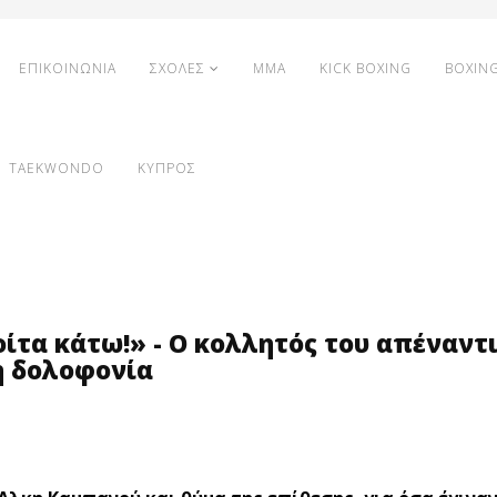
ΕΠΙΚΟΙΝΩΝΙΑ
ΣΧΟΛΕΣ
MMA
KICK BOXING
BOXIN
TAEKWONDO
ΚΥΠΡΟΣ
Κοίτα κάτω!» - Ο κολλητός του απέναντ
η δολοφονία