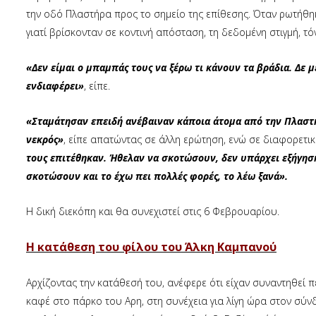
την οδό Πλαστήρα προς το σημείο της επίθεσης. Όταν ρωτήθ
γιατί βρίσκονταν σε κοντινή απόσταση, τη δεδομένη στιγμή, τό
«Δεν είμαι ο μπαμπάς τους να ξέρω τι κάνουν τα βράδια. Δε μ
ενδιαφέρει»
, είπε.
«Σταμάτησαν επειδή ανέβαιναν κάποια άτομα από την Πλαστή
νεκρός»
, είπε απατώντας σε άλλη ερώτηση, ενώ σε διαφορετι
τους επιτέθηκαν. Ήθελαν να σκοτώσουν, δεν υπάρχει εξήγηση
σκοτώσουν και το έχω πει πολλές φορές, το λέω ξανά».
Η δική διεκόπη και θα συνεχιστεί στις 6 Φεβρουαρίου.
Η κατάθεση του φίλου του Άλκη Καμπανού
Αρχίζοντας την κατάθεσή του, ανέφερε ότι είχαν συναντηθεί πε
καφέ στο πάρκο του Αρη, στη συνέχεια για λίγη ώρα στον σύ