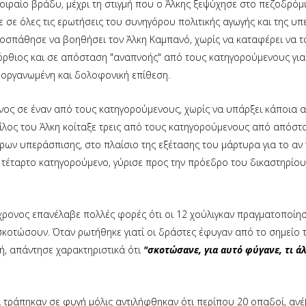
οιραίο βράδυ, μέχρι τη στιγμή που ο Άλκης ξεψύχησε στο πεζοδρόμ
ε σε όλες τις ερωτήσεις του συνηγόρου πολιτικής αγωγής και της υ
προσπάθησε να βοηθήσει τον Άλκη Καμπανό, χωρίς να καταφέρει να τ
όρθιος και σε απόσταση "αναπνοής" από τους κατηγορούμενους για
 οργανωμένη και δολοφονική επίθεση.
ενος σε έναν από τους κατηγορούμενους, χωρίς να υπάρξει κάποια α
φίλος του Άλκη κοίταξε τρεις από τους κατηγορούμενους από απόστα
ρων υπεράσπισης, στο πλαίσιο της εξέτασης του μάρτυρα για το αν
ι τέταρτο κατηγορούμενο, γύρισε προς την πρόεδρο του δικαστηρίου 
χρονος επανέλαβε πολλές φορές ότι οι 12 χούλιγκαν πραγματοποίησ
κοτώσουν. Όταν ρωτήθηκε γιατί οι δράστες έφυγαν από το σημείο 
ωή, απάντησε χαρακτηριστικά ότι
"σκοτώσανε, για αυτό φύγανε, τι ά
 τράπηκαν σε φυγή μόλις αντιλήφθηκαν ότι περίπου 20 οπαδοί, αν