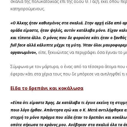
σκαλιά της πολυκατοικίας επί της οδού Θ. Γαζή, εκεί όπου π
κατηγορούμενους.
«Ο Άλκης ήταν καθισμένος στα σκαλιά. Στην αρχή είδα από αρ
ομάδα είμαστε, ήταν ψηλός, αυτόν κατάλαβα μόνο. Είχαν καλ
και τίποτα άλλο. Ο μόνος που δε φορούσε κάτι ήταν ο ξανθό
full face αλλά κάλυπτε μέχρι τη μύτη. Ήταν όλοι μαυροφορεμ
οργανωμένο»,
είπε, ξεκινώντας να περιγράφει όσα έγιναν το 
Σύμφωνα με τον μάρτυρα, ο ένας από τα τέσσερα άτομα που α
έφεραν κάτι στα χέρια τους που δε μπόρεσε να αντιληφθεί τι 
Είδα το δρεπάνι και κοκάλωσα
«Είπα ότι είμαστε Άρης. Δε κατάλαβα τι έγινε εκείνη τη στιγ
ποιο λόγο ήρθαν. Απάντησα εγώ και ο Κ. Μετά αντιλήφθηκα απ
στιγμή το μόνο πράγμα που είδα ήταν το δρεπάνι και κοκάλ
οπότε σήκωσα το κράνος μου. Ανέβηκαν στα σκαλιά όλα τα άτ