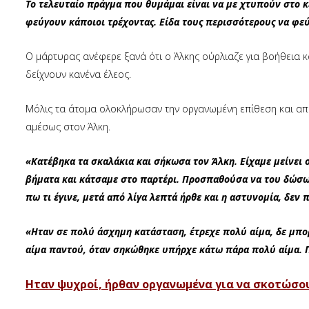
Το τελευταίο πράγμα που θυμάμαι είναι να με χτυπούν στο κ
φεύγουν κάποιοι τρέχοντας. Είδα τους περισσότερους να φε
Ο μάρτυρας ανέφερε ξανά ότι ο Άλκης ούρλιαζε για βοήθεια κ
δείχνουν κανένα έλεος.
Μόλις τα άτομα ολοκλήρωσαν την οργανωμένη επίθεση και αποχ
αμέσως στον Άλκη.
«Κατέβηκα τα σκαλάκια και σήκωσα τον Άλκη. Είχαμε μείνει ο
βήματα και κάτσαμε στο παρτέρι. Προσπαθούσα να του δώσω
πω τι έγινε, μετά από λίγα λεπτά ήρθε και η αστυνομία, δεν
«Ηταν σε πολύ άσχημη κατάσταση, έτρεχε πολύ αίμα, δε μπο
αίμα παντού, όταν σηκώθηκε υπήρχε κάτω πάρα πολύ αίμα. 
Ηταν ψυχροί, ήρθαν οργανωμένα για να σκοτώσο