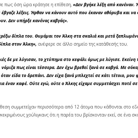
σε πως όση ώρα κράτησε η επίθεση,
«Δεν βγήκε λέξη από κανέναν. 
 έβγαζε λέξεις. Ήρθαν να κάνουν αυτό που έκαναν αθόρυβα και να
ουν. Δεν υπήρξε κανένας καβγάς».
ρέξω δίπλα του. Θυμάμαι τον Άλκη στα σκαλιά και μετά ξαπλωμέν
δίπλα στον Άλκη»,
ανέφερε σε άλλο σημείο της κατάθεσής του.
ές δε με λύγισαν, το χτύπημα στο κεφάλι όμως με λύγισε. Εκείνη 
 νόμιζα πως είναι τέσσερα. Δεν έχω βρεθεί ξανά σε καβγά. Με σόκα
όταν είδα το δρεπάνι. Δεν είχα ξανά μπλεχτεί σε κάτι τέτοιο, μου
για έναν καφέ. Ούτε εγώ, ούτε ο Άλκης είχαμε συμμετάσχει ποτέ σε
πίθεση συμμετείχαν περισσότερα από 12 άτομα που κάθονται στο εδ
εκριμένους χούλιγκανς ότι η παρέα του βρίσκονταν εκεί, σε ένα σκ