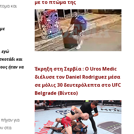
με το πτώμα της
τομα και
 με
ι εγώ
σκοτάδι και
τους ήταν να
Έκρηξη στη Σερβία : Ο Uros Medic
διέλυσε τον Daniel Rodriguez μέσα
σε μόλις 30 δευτερόλεπτα στο UFC
Belgrade (Βίντεο)
 πήγαν για
υν στα