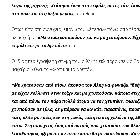
λόγω της μηχανής. Χτύπησα έναν στο κεφάλι, αυτός τότε έκαν
στο πόδι και στη δεξιά μεριά»,
κατέθεσε.
Όπως είπε στη συνέχεια, επάνω του «έπεσαν» πάνω από τέσσε
με μαχαίρια.
«Με σταθεροποιούσαν για να με χτυπήσουν. Είχα
κεφάλι και με το δρεπάνι»
, είπε.
Ο ίδιος περιέγραψε τη στιγμή που ο Άλκης εκλιπαρούσε για β
μαχαίρια, ξύλα, τα γκλοπ και το δρεπάνι.
«Με κρατούσαν από πίσω, άκουσα τον Άλκη να φωνάζει "βοήθ
με είχαν κολλήσει στον τοίχο και με χτυπούσαν. Κάποια στι
και από πάνω του πάρα πολλά άτομα να τον χτυπάνε. Φώναζε
χτυπούσαν με ξύλα, δε μπόρεσα να δω κάτι παραπάνω, προ
κάτι, αλλά με κράτησαν στη γωνία, πάτησα στη χελώνα της 
κάτω. Στη συνέχεια, ένας από αυτούς που χτυπούσε τον Άλκη
λιποθυμήσω, ήξερα ότι αν πέσω κάτω θα με σκοτώσουν. Κατά