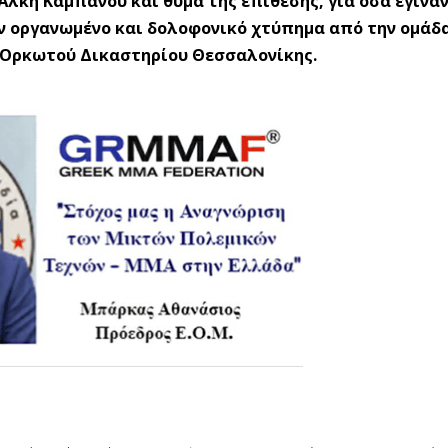
Άλκη Καμπανού και θύμα της επίθεσης, για όσα έγιναν
ν οργανωμένο και δολοφονικό χτύπημα από την ομάδα
 Ορκωτού Δικαστηρίου Θεσσαλονίκης.