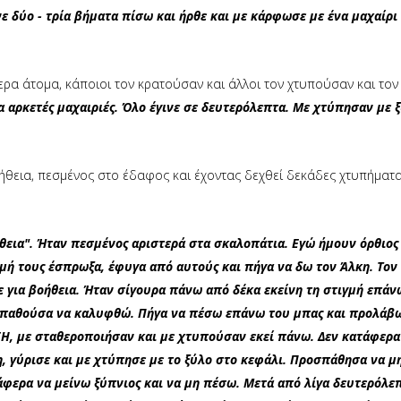
ε δύο - τρία βήματα πίσω και ήρθε και με κάρφωσε με ένα μαχαίρι
ρα άτομα, κάποιοι τον κρατούσαν και άλλοι τον χτυπούσαν και το
 αρκετές μαχαιριές. Όλο έγινε σε δευτερόλεπτα. Με χτύπησαν με 
οήθεια, πεσμένος στο έδαφος και έχοντας δεχθεί δεκάδες χτυπήματ
εια". Ήταν πεσμένος αριστερά στα σκαλοπάτια. Εγώ ήμουν όρθιος 
γμή τους έσπρωξα, έφυγα από αυτούς και πήγα να δω τον Άλκη. Τον
 για βοήθεια. Ήταν σίγουρα πάνω από δέκα εκείνη τη στιγμή επάν
σπαθούσα να καλυφθώ. Πήγα να πέσω επάνω του μπας και προλάβ
ΔΕΗ, με σταθεροποιήσαν και με χτυπούσαν εκεί πάνω. Δεν κατάφερ
, γύρισε και με χτύπησε με το ξύλο στο κεφάλι. Προσπάθησα να μ
φερα να μείνω ξύπνιος και να μη πέσω. Μετά από λίγα δευτερόλε