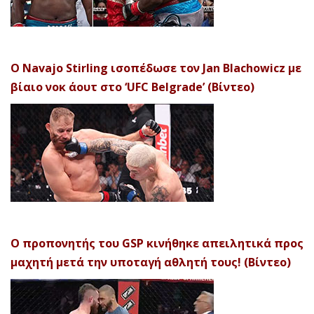
Ο Navajo Stirling ισοπέδωσε τον Jan Blachowicz με
βίαιο νοκ άουτ στο ‘UFC Belgrade’ (Βίντεο)
Ο προπονητής του GSP κινήθηκε απειλητικά προς
μαχητή μετά την υποταγή αθλητή τους! (Βίντεο)