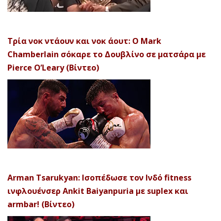
Τρία νοκ ντάουν και νοκ άουτ: Ο Mark
Chamberlain σόκαρε το Δουβλίνο σε ματσάρα με
Pierce O’Leary (Βίντεο)
Arman Tsarukyan: Ισοπέδωσε τον Ινδό fitness
ινφλουένσερ Ankit Baiyanpuria με suplex και
armbar! (Βίντεο)