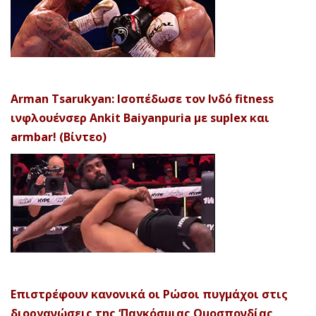
Arman Tsarukyan: Ισοπέδωσε τον Ινδό fitness
ινφλουένσερ Ankit Baiyanpuria με suplex και
armbar! (Βίντεο)
Επιστρέφουν κανονικά οι Ρώσοι πυγμάχοι στις
διοργανώσεις της ‘Παγκόσμιας Ομοσπονδίας