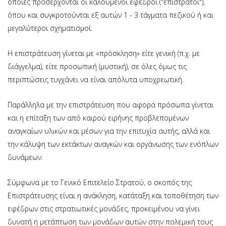
οποίες προσέρχονται οι καλούμενοι έφεδροι ("επίστρατοι"),
όπου και συγκροτούνται εξ αυτών 1 - 3 τάγματα πεζικού ή και
μεγαλύτεροι σχηματισμοί.
Η επιστράτευση γίνεται με «πρόσκληση» είτε γενική (π.χ. με
διάγγελμα), είτε προσωπική (μυστική), σε όλες όμως τις
περιπτώσεις τυγχάνει να είναι απόλυτα υποχρεωτική.
Παράλληλα με την επιστράτευση που αφορά πρόσωπα γίνεται
και η επίταξη των από καιρού ειρήνης προβλεπομένων
αναγκαίων υλικών και μέσων για την επιτυχία αυτής, αλλά και
την κάλυψη των εκτάκτων αναγκών και οργάνωσης των ενόπλων
δυνάμεων.
Σύμφωνα με το Γενικό Επιτελείο Στρατού, ο σκοπός της
Επιστράτευσης είναι η ανάκληση,­ κατάταξη και τοποθέτηση των
εφέδρων στις στρατιωτικές μονάδες, προκειμένου να γίνει
δυνατή η μετάπτωση των μονάδων αυτών στην πολεμική τους