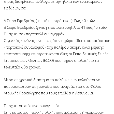
Ξηράς διακρίνεται, ανάλογα με την ηλικία των εντεταγμένων
εφέδρων, σε:
Α΄ Σειρά Εφεδρείας (μερική επιστράτευση): Έως 40 ετών
Β΄ Σειρά Εφεδρείας (γενική επιστράτευση): Από 41 έως 45 ετών
Τι ισχύει σε «πορτοκαλί συναγερμό»
Ο γενικός κανόνας είναι πως όταν η χώρα τίθεται σε κατάσταση
«πορτοκαλί συναγερμού» (όχι πολέμου ακόμη, αλλά μερικής
επιστράτευσης), επιστρατεύονται όλες οι Εκπαιδευτικές Σειρές
Στρατεύσιμων Οπλιτών (ΕΣΣΟ) που πήραν απολυτήριο τα
τελευταία δύο χρόνια.
Μέσα σε χρονικό διάστημα το πολύ 4 ωρών καλούνται να
παρουσιαστούν στη μονάδα που αναγράφεται στο Φύλλο
Ατομικής Πρόσκλησης που τους επιδίδει η Αστυνομία.
Τι ισχύει σε «κόκκινο συναγερμό»
Στην κατάσταση γενικής-ολικής επιστράτευσης ή «κόκκινου»