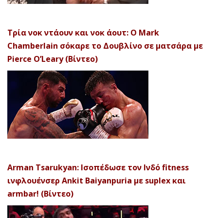
Τρία νοκ ντάουν και νοκ άουτ: Ο Mark
Chamberlain σόκαρε το Δουβλίνο σε ματσάρα με
Pierce O’Leary (Βίντεο)
Arman Tsarukyan: Ισοπέδωσε τον Ινδό fitness
ινφλουένσερ Ankit Baiyanpuria με suplex και
armbar! (Βίντεο)