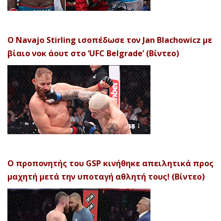
Ο Navajo Stirling ισοπέδωσε τον Jan Blachowicz με
βίαιο νοκ άουτ στο ‘UFC Belgrade’ (Βίντεο)
Ο προπονητής του GSP κινήθηκε απειλητικά προς
μαχητή μετά την υποταγή αθλητή τους! (Βίντεο)