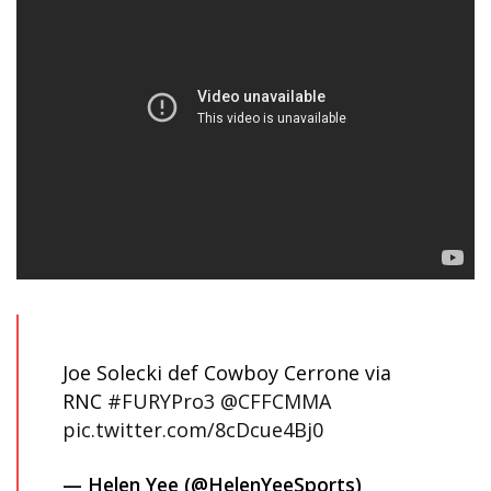
Joe Solecki def Cowboy Cerrone via
RNC
#FURYPro3
@CFFCMMA
pic.twitter.com/8cDcue4Bj0
— Helen Yee (@HelenYeeSports)