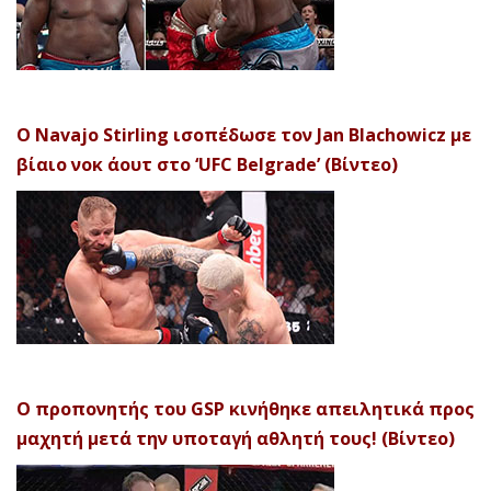
Ο Navajo Stirling ισοπέδωσε τον Jan Blachowicz με
βίαιο νοκ άουτ στο ‘UFC Belgrade’ (Βίντεο)
Ο προπονητής του GSP κινήθηκε απειλητικά προς
μαχητή μετά την υποταγή αθλητή τους! (Βίντεο)