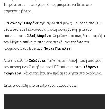
Τσερόνε στον πρώτο γύρο, όπως μπορείτε να δείτε στο
παρακάτω βίντεο.
Ο
‘Cowboy’ Τσερόνε
έχει αγωνιστεί μόλις μία φορά στο UFC
μέσα στο 2021 κάνοντας την έκτη συνεχόμενη ήττα του
απέναντι στον
Άλεξ Μορόνο
. Φημολογείται πως θα επιστρέψει
τον Μάρτιο απέναντι στο νεοεισερχόμενο ταλέντο του
προμόσιον, τον Βρετανό
Πάντι Πίμπλετ
.
Από την άλλη ο
Σολέτσκι
ηττήθηκε με πλειοψηφική απόφαση
τον περασμένο Οκτώβριο στο UFC απέναντι στον
Τζάρεντ
Γκόρντον
, κάνοντας έτσι την πρώτη του ήττα στο οκτάγωνο.
Δείτε τι συνέβη στο μεταξύ τους ματσάρισμα :