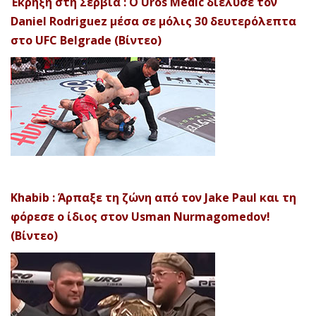
Έκρηξη στη Σερβία : Ο Uros Medic διέλυσε τον
Daniel Rodriguez μέσα σε μόλις 30 δευτερόλεπτα
στο UFC Belgrade (Βίντεο)
Khabib : Άρπαξε τη ζώνη από τον Jake Paul και τη
φόρεσε ο ίδιος στον Usman Nurmagomedov!
(Βίντεο)