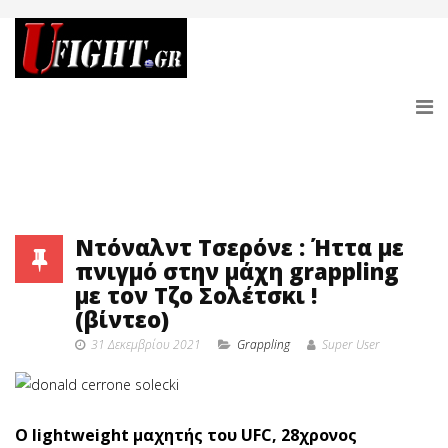
Ντόναλντ Τσερόνε : Ήττα με
πνιγμό στην μάχη grappling
με τον Τζο Σολέτσκι !
(βίντεο)
31 Δεκεμβρίου 2021
Grappling
Super User
O lightweight μαχητής του UFC, 28χρονος