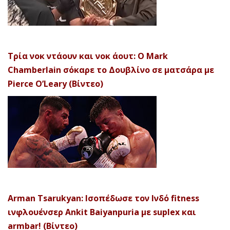
Τρία νοκ ντάουν και νοκ άουτ: Ο Mark
Chamberlain σόκαρε το Δουβλίνο σε ματσάρα με
Pierce O’Leary (Βίντεο)
Arman Tsarukyan: Ισοπέδωσε τον Ινδό fitness
ινφλουένσερ Ankit Baiyanpuria με suplex και
armbar! (Βίντεο)