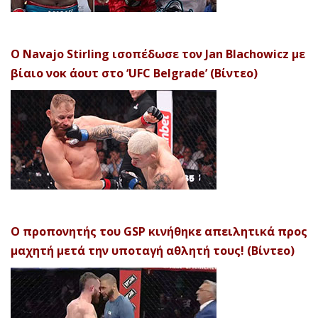
Ο Navajo Stirling ισοπέδωσε τον Jan Blachowicz με
βίαιο νοκ άουτ στο ‘UFC Belgrade’ (Βίντεο)
Ο προπονητής του GSP κινήθηκε απειλητικά προς
μαχητή μετά την υποταγή αθλητή τους! (Βίντεο)