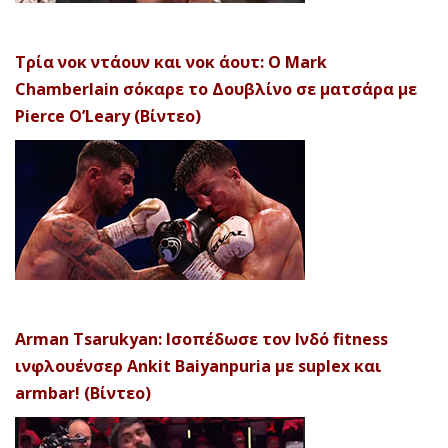
Τρία νοκ ντάουν και νοκ άουτ: Ο Mark
Chamberlain σόκαρε το Δουβλίνο σε ματσάρα με
Pierce O’Leary (Βίντεο)
Arman Tsarukyan: Ισοπέδωσε τον Ινδό fitness
ινφλουένσερ Ankit Baiyanpuria με suplex και
armbar! (Βίντεο)