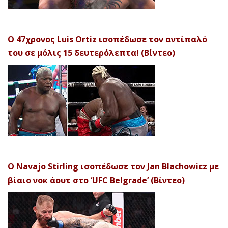
Ο 47χρονος Luis Ortiz ισοπέδωσε τον αντίπαλό
του σε μόλις 15 δευτερόλεπτα! (Βίντεο)
Ο Navajo Stirling ισοπέδωσε τον Jan Blachowicz με
βίαιο νοκ άουτ στο ‘UFC Belgrade’ (Βίντεο)