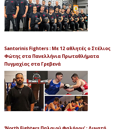
Santorinis Fighters : Με 12 αθλητές ο Στέλιος
Φώτης στα Πανελλήνια Πρωταθλήματα
Πυγμαχίας στα Γρεβενά
‘North Fighters Παλαιού Φαλήρου’ : Δυνατή