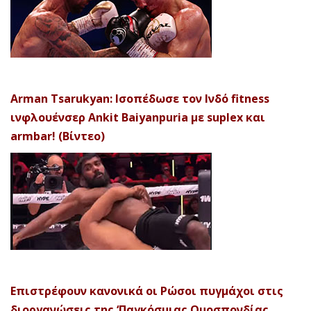
Arman Tsarukyan: Ισοπέδωσε τον Ινδό fitness
ινφλουένσερ Ankit Baiyanpuria με suplex και
armbar! (Βίντεο)
Επιστρέφουν κανονικά οι Ρώσοι πυγμάχοι στις
διοργανώσεις της ‘Παγκόσμιας Ομοσπονδίας