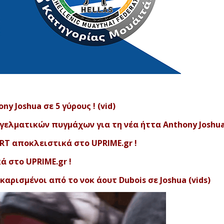
ny Joshua σε 5 γύρους ! (vid)
αγγελματικών πυγμάχων για τη νέα ήττα Anthony Joshu
T αποκλειστικά στο UPRIME.gr !
 στο UPRIME.gr !
αρισμένοι από το νοκ άουτ Dubois σε Joshua (vids)