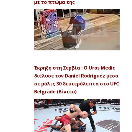
με το πτώμα της
Έκρηξη στη Σερβία : Ο Uros Medic
διέλυσε τον Daniel Rodriguez μέσα
σε μόλις 30 δευτερόλεπτα στο UFC
Belgrade (Βίντεο)