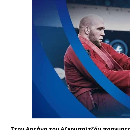
Στην Αστάνα του Αζερμπαϊτζάν πραγματο