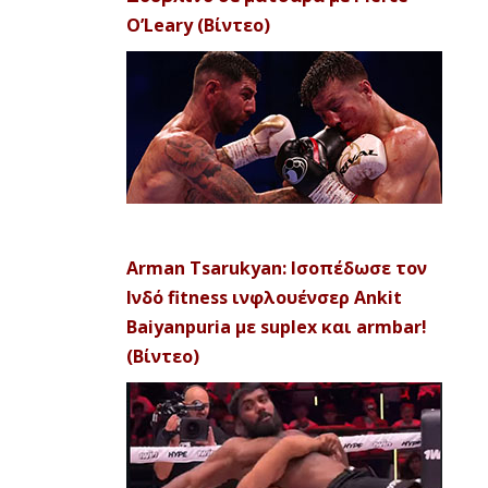
O’Leary (Βίντεο)
Arman Tsarukyan: Ισοπέδωσε τον
Ινδό fitness ινφλουένσερ Ankit
Baiyanpuria με suplex και armbar!
(Βίντεο)