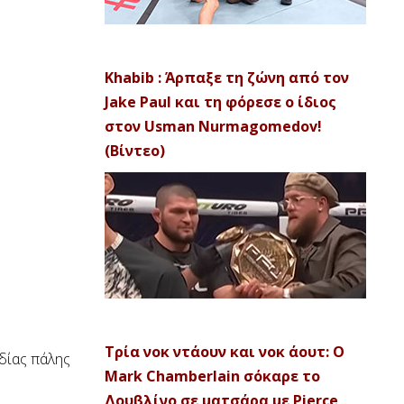
Khabib : Άρπαξε τη ζώνη από τον
Jake Paul και τη φόρεσε ο ίδιος
στον Usman Nurmagomedov!
(Βίντεο)
Τρία νοκ ντάουν και νοκ άουτ: Ο
δίας πάλης
Mark Chamberlain σόκαρε το
Δουβλίνο σε ματσάρα με Pierce