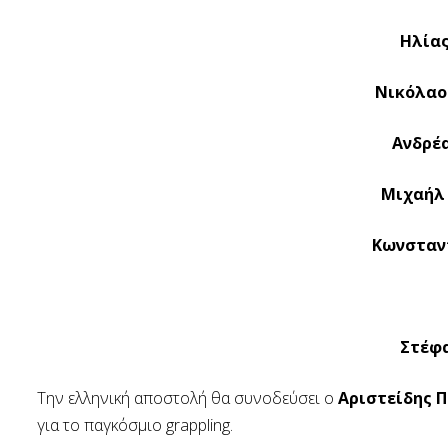
Ηλίας
Νικόλαος
Ανδρέα
Μιχαήλ 
Κωνσταντ
Στέφα
Την ελληνική αποστολή θα συνοδεύσει ο
Αριστείδης 
για το
παγκόσμιο grappling.