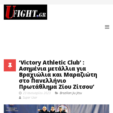
‘Victory Athletic Club’ :
Ασημένια μετάλλια για
Βραχιώλια και Μαραζιώτη
στο ΄Πανελλήνιο
Πρωτάθλημα Ζίου Ζίτσου’
23 Ιανουαρίου 2023
Brazilian Jiu Jitsu
Super User