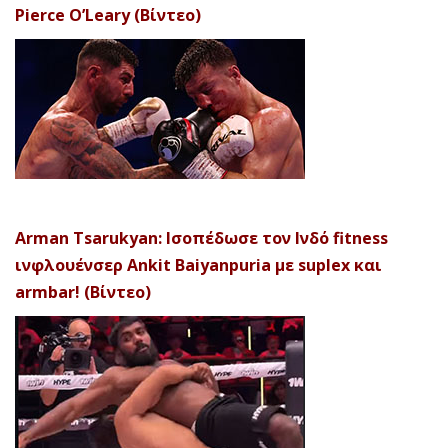
Pierce O’Leary (Βίντεο)
Arman Tsarukyan: Ισοπέδωσε τον Ινδό fitness
ινφλουένσερ Ankit Baiyanpuria με suplex και
armbar! (Βίντεο)