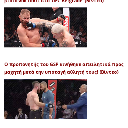
βίαιο νοκ άουτ στο ‘UFC Belgrade’ (Βίντεο)
Ο προπονητής του GSP κινήθηκε απειλητικά προς
μαχητή μετά την υποταγή αθλητή τους! (Βίντεο)