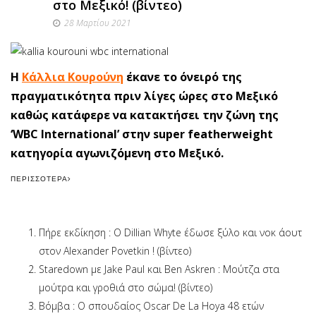
στο Μεξικό! (βίντεο)
28 Μαρτίου 2021
Η
Κάλλια Κουρούνη
έκανε το όνειρό της
πραγματικότητα πριν λίγες ώρες στο Μεξικό
καθώς κατάφερε να κατακτήσει την ζώνη της
‘WBC International’ στην super featherweight
κατηγορία αγωνιζόμενη στο Μεξικό.
ΠΕΡΙΣΣΌΤΕΡΑ
Πήρε εκδίκηση : Ο Dillian Whyte έδωσε ξύλο και νοκ άουτ
στον Alexander Povetkin ! (βίντεο)
Staredown με Jake Paul και Ben Askren : Μούτζα στα
μούτρα και γροθιά στο σώμα! (βίντεο)
Βόμβα : O σπουδαίος Oscar De La Hoya 48 ετών