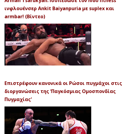
Arman Tsarukyan: Ισοπέδωσε τον Ινδό fitness
ινφλουένσερ Ankit Baiyanpuria με suplex και
armbar! (Βίντεο)
Επιστρέφουν κανονικά οι Ρώσοι πυγμάχοι στις
διοργανώσεις της ‘Παγκόσμιας Ομοσπονδίας
Πυγμαχίας’