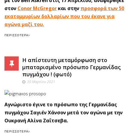
με τον Ben Askren στις 17 Απριλίου, αναφέρθηκε
στον
Conor McGregor
και στην
προσφορά των 50
εκατομμυρίων δολλαρίων που του έκανε για
αγώνα μαζί του.
ΠΕΡΙΣΣΌΤΕΡΑ
Η απίστευτη μεταμόρφωση στο
μπαταρισμένο πρόσωπο Γερμανίδας
πυγμάχου ! (φωτό)
30 Μαρτίου 2021
Αγνώριστο έγινε το πρόσωπο της Γερμανίδας
πυγμάχου Σαγιέν Χάνσον μετά τον αγώνα με την
Ουκρανή Αλίνα Ζαΐτσεβα.
ΠΕΡΙΣΣΌΤΕΡΑ